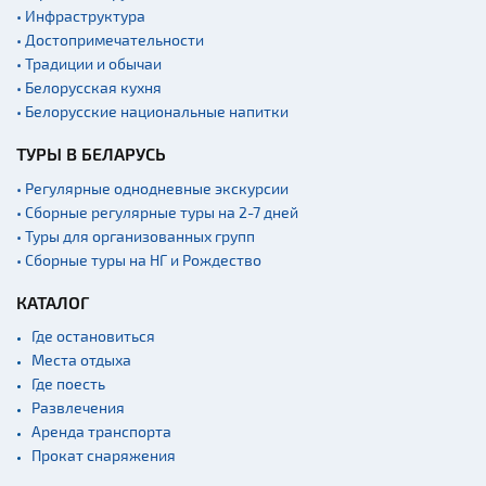
Мастер-классы
• Инфраструктура
• Достопримечательности
Квесты
• Традиции и обычаи
Новости
• Белорусская кухня
Спортинг-клубы и тиры
• Белорусские национальные напитки
Ратуши
ТУРЫ В БЕЛАРУСЬ
Родовые усадьбы
• Регулярные однодневные экскурсии
Садово-парковая
• Сборные регулярные туры на 2-7 дней
архитектура
• Туры для организованных групп
• Сборные туры на НГ и Рождество
Памятники
Памятники известным
КАТАЛОГ
людям
Где остановиться
Кладбище
Места отдыха
Монастыри
Где поесть
Развлечения
Костелы
Аренда транспорта
Культурные центры
Прокат снаряжения
Театры