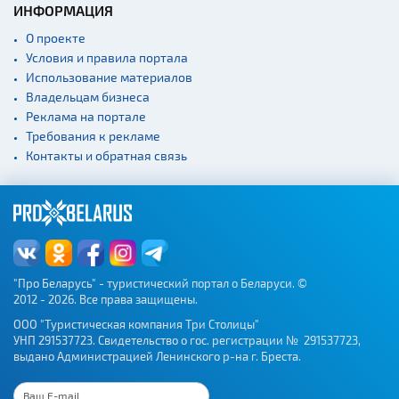
ИНФОРМАЦИЯ
Концертные залы
О проекте
Начало и окончание
Условия и правила портала
экскурсий: г. Минск
Использование материалов
Спортивные
Владельцам бизнеса
сооружения
Реклама на портале
Веломаршруты
Требования к рекламе
Контакты и обратная связь
Аэропорты
Железнодорожные
вокзалы
"Про Беларусь" - туристический портал о Беларуси. ©
2012 - 2026. Все права защищены.
ООО "Туристическая компания Три Столицы"
УНП 291537723. Свидетельство о гос. регистрации № 291537723,
выдано Администрацией Ленинского р-на г. Бреста.