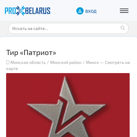
ВХОД
Тир «Патриот»
Минская область
Минский район
Минск
—
Смотреть на
карте