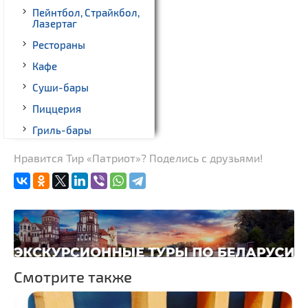
Пейнтбол, Страйкбол,
Лазертаг
Рестораны
Кафе
Суши-бары
Пиццерия
Гриль-бары
Кинотеатры
Нравится Тир «Патриот»? Поделись с друзьями!
Театры
Ночные клубы
Боулинг
Бильярд
Казино
Смотрите также
Торговые центры,
универмаги