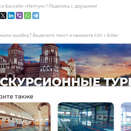
я Бассейн «Нептун»? Поделись с друзьями!
или ошибку? Выделите текст и нажмите Ctrl + Enter
рите также