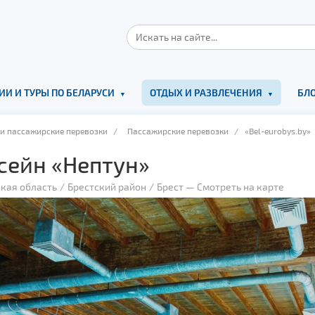
ИИ И ТУРЫ ПО БЕЛАРУСИ
ОТДЫХ И РАЗВЛЕЧЕНИЯ
БЛО
 и пассажирские перевозки
/
Пассажирские перевозки
/ «Bel-eurobys.by»
сейн «Нептун»
кая область
Брестский район
Брест
—
Смотреть на карте