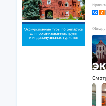
Нравитс
Обнаруж
Смот