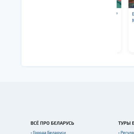
Бассейн УСУ СДЮШОР
Басс
№ 4
М. 
ВСЁ ПРО БЕЛАРУСЬ
ТУРЫ 
• Города Беларуси
• Регул