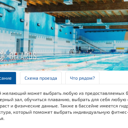
сание
Схема проезда
Что рядом?
 желающий может выбрать любую из предоставляемых бас
ерный зал, обучиться плаванию, выбрать для себя любу
зраст и физические данные. Также в бассейне имеется ги
ктура, который поможет выбрать индивидуальную фитнес
ья.