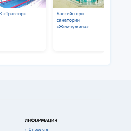
Трактор»
Бассейн при
Бассейн
санатории
«Жемчужина»
ИНФОРМАЦИЯ
О проекте