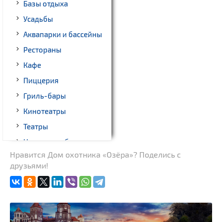
Базы отдыха
Усадьбы
Аквапарки и бассейны
Рестораны
Кафе
Пиццерия
Гриль-бары
Кинотеатры
Театры
Ночные клубы
Нравится Дом охотника «Озёра»? Поделись с
Боулинг
друзьями!
Бильярд
Казино
Торговые центры,
универмаги