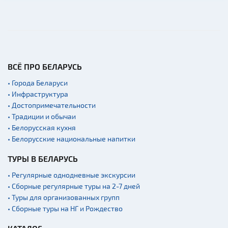
Памятники археологии
Кладбище
Костелы
Синагоги
ВСЁ ПРО БЕЛАРУСЬ
Кирхи
• Города Беларуси
Театры
• Инфраструктура
• Достопримечательности
Национальные парки и
• Традиции и обычаи
заказники
• Белорусская кухня
Концертные залы
• Белорусские национальные напитки
Аэропорты
ТУРЫ В БЕЛАРУСЬ
Железнодорожные
вокзалы
• Регулярные однодневные экскурсии
• Сборные регулярные туры на 2-7 дней
• Туры для организованных групп
• Сборные туры на НГ и Рождество