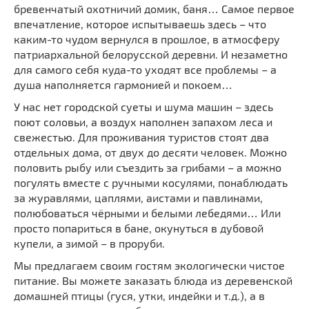
бревенчатый охотничий домик, баня… Самое первое
впечатление, которое испытываешь здесь – что
каким-то чудом вернулся в прошлое, в атмосферу
патриархальной белорусской деревни. И незаметно
для самого себя куда-то уходят все проблемы – а
душа наполняется гармонией и покоем…
У нас нет городской суеты и шума машин – здесь
поют соловьи, а воздух наполнен запахом леса и
свежестью. Для проживания туристов стоят два
отдельных дома, от двух до десяти человек. Можно
половить рыбу или съездить за грибами – а можно
погулять вместе с ручными косулями, понаблюдать
за журавлями, цаплями, аистами и павлинами,
полюбоваться чёрными и белыми лебедями… Или
просто попариться в бане, окунуться в дубовой
купели, а зимой – в проруби.
Мы предлагаем своим гостям экологически чистое
питание. Вы можете заказать блюда из деревенской
домашней птицы (гуся, утки, индейки и т.д.), а в