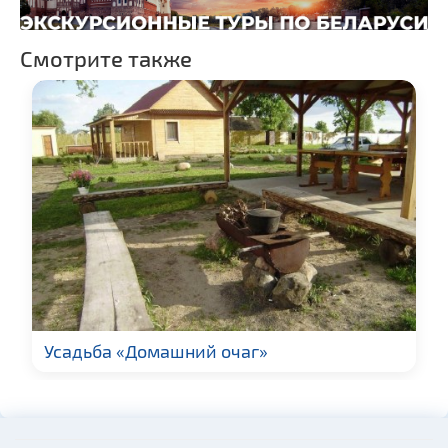
Монастыри
Смотрите также
Костелы
Синагоги
Национальные парки и
заказники
Усадьба «Домашний очаг»