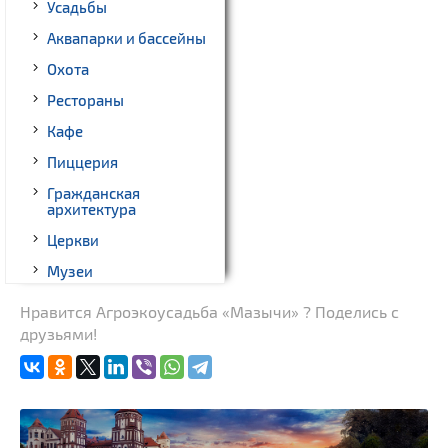
Усадьбы
Аквапарки и бассейны
Охота
Рестораны
Кафе
Пиццерия
Гражданская
архитектура
Церкви
Музеи
Памятники природы
Нравится Агроэкоусадьба «Мазычи» ? Поделись с
друзьями!
Военная история
Озера и водоемы
Памятники
Памятники известным
людям