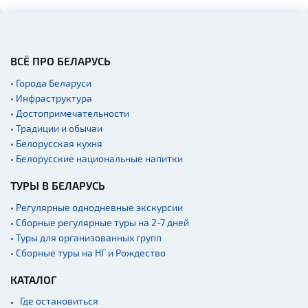
Озера и водоемы
Родовые усадьбы
Памятники
ВСЁ ПРО БЕЛАРУСЬ
Памятники известным
• Города Беларуси
людям
• Инфраструктура
Кладбище
• Достопримечательности
Монастыри
• Традиции и обычаи
• Белорусская кухня
Костелы
• Белорусские национальные напитки
Национальные парки и
заказники
ТУРЫ В БЕЛАРУСЬ
Концертные залы
• Регулярные однодневные экскурсии
• Сборные регулярные туры на 2-7 дней
Спортивные
сооружения
• Туры для организованных групп
• Сборные туры на НГ и Рождество
Аэропорты
Железнодорожные
КАТАЛОГ
вокзалы
Где остановиться