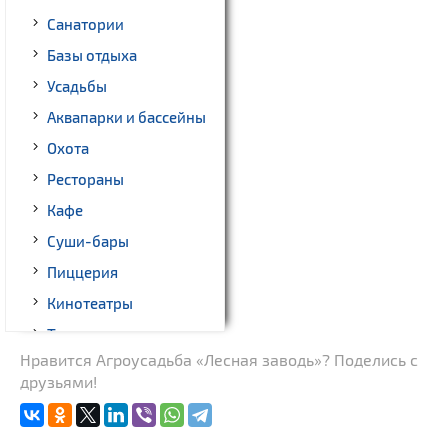
Санатории
Базы отдыха
Усадьбы
Аквапарки и бассейны
Охота
Рестораны
Кафе
Суши-бары
Пиццерия
Кинотеатры
Театры
Нравится Агроусадьба «Лесная заводь»? Поделись с
Ночные клубы
друзьями!
Бильярд
Казино