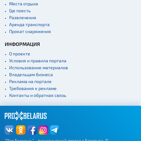
Речной транспорт и
Места отдыха
причалы
Где поесть
Развлечения
Аренда транспорта
Прокат снаряжения
ИНФОРМАЦИЯ
О проекте
Условия и правила портала
Использование материалов
Владельцам бизнеса
Реклама на портале
Требования к рекламе
Контакты и обратная связь
"Про Беларусь" - туристический портал о Беларуси. ©