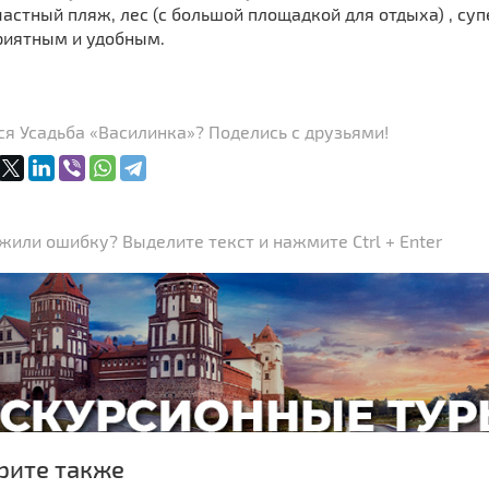
частный пляж, лес (с большой площадкой для отдыха) , су
приятным и удобным.
я Усадьба «Василинка»? Поделись с друзьями!
или ошибку? Выделите текст и нажмите Ctrl + Enter
рите также