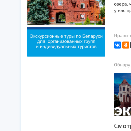
озера, 
у нас 
Нравитс
Обнаруж
Смот