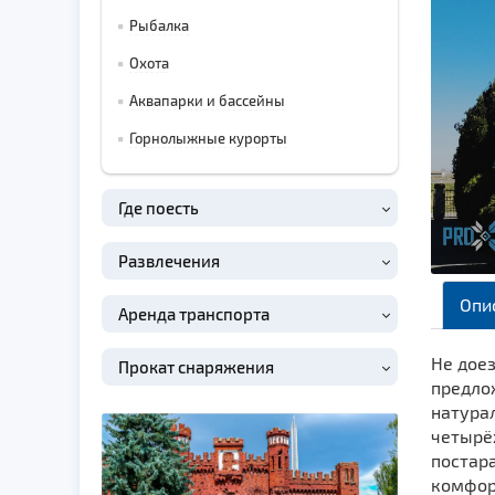
Рыбалка
Охота
Аквапарки и бассейны
Горнолыжные курорты
Где поесть
Развлечения
Опи
Аренда транспорта
Не доез
Прокат снаряжения
предло
натура
четырё
постар
комфорт