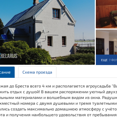
ЕЩЕ
7 ФО
сание
Схема проезда
жая до Бреста всего 4 км и располагается агроусадьба "В
жить отдых с душой! В вашем распоряжении уютный двух
льными материалами и волшебным видом из окна. Радушн
хместный номера с двумя душевыми и тремя туалетными 
ались создать максимально домашнюю атмосферу с учёто
а и получения наибольшего удовольствия от пребывания у