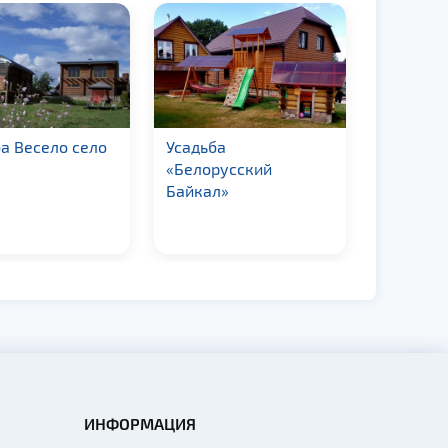
а Весело село
Усадьба
Усадьба 
«Белорусский
Чечевич
Байкал»
ИНФОРМАЦИЯ