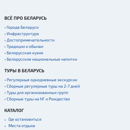
Памятники природы
Производства
ВСЁ ПРО БЕЛАРУСЬ
Военная история
• Города Беларуси
Мастер-классы
• Инфраструктура
Квесты
• Достопримечательности
• Традиции и обычаи
Новости
• Белорусская кухня
Спортинг-клубы и тиры
• Белорусские национальные напитки
Озера и водоемы
ТУРЫ В БЕЛАРУСЬ
Ратуши
• Регулярные однодневные экскурсии
Родовые усадьбы
• Сборные регулярные туры на 2-7 дней
Садово-парковая
• Туры для организованных групп
архитектура
• Сборные туры на НГ и Рождество
Памятники
КАТАЛОГ
Памятники известным
людям
Где остановиться
Места отдыха
Кладбище