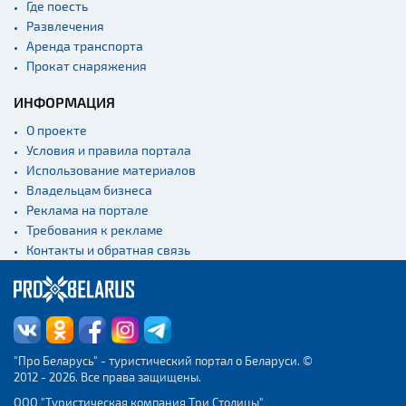
Где поесть
Монастыри
Развлечения
Аренда транспорта
Костелы
Прокат снаряжения
Культурные центры
ИНФОРМАЦИЯ
Театры
О проекте
Национальные парки и
заказники
Условия и правила портала
Использование материалов
Концертные залы
Владельцам бизнеса
Спортивные
Реклама на портале
сооружения
Требования к рекламе
Веломаршруты
Контакты и обратная связь
Аэропорты
Железнодорожные
вокзалы
"Про Беларусь" - туристический портал о Беларуси. ©
2012 - 2026. Все права защищены.
ООО "Туристическая компания Три Столицы"