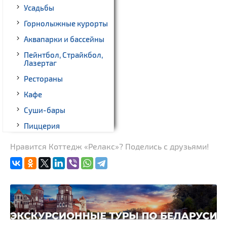
Усадьбы
Горнолыжные курорты
Аквапарки и бассейны
Пейнтбол, Страйкбол,
Лазертаг
Рестораны
Кафе
Суши-бары
Пиццерия
Гриль-бары
Нравится Коттедж «Релакс»? Поделись с друзьями!
Кинотеатры
Театры
Ночные клубы
Боулинг
Бильярд