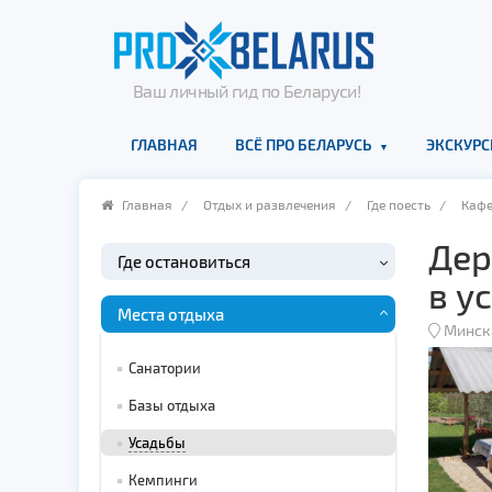
Ваш личный гид по Беларуси!
ГЛАВНАЯ
ВСЁ ПРО БЕЛАРУСЬ
ЭКСКУРС
Главная
/
Отдых и развлечения
/
Где поесть
/
Каф
Дер
Где остановиться
в у
Места отдыха
Минск
Санатории
Базы отдыха
Усадьбы
Кемпинги