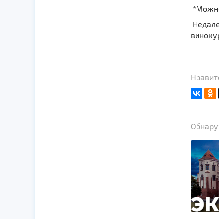
*Можно
Недале
винокур
Нравитс
Обнаруж