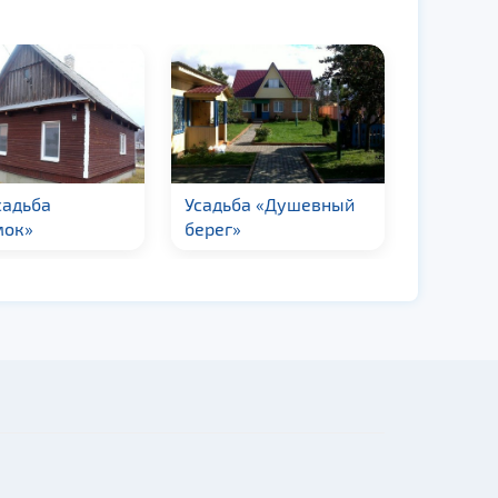
садьба
Усадьба «Душевный
Усадьба
мок»
берег»
град»