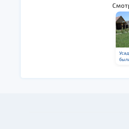
Смот
Усадьба «Тишь да
Уса
гладь»
были