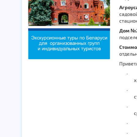
Агроус
садовой
стацио
Дом №
подселе
Стоимос
отдельн
Привет
· Хл
х
· На
с
· В 
с
· В 
· Е