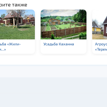
рите также
дьба «Жили-
Усадьба Каханна
Агроу
...»
«Тере