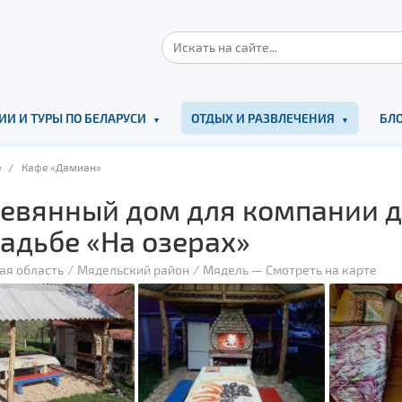
ИИ И ТУРЫ ПО БЕЛАРУСИ
ОТДЫХ И РАЗВЛЕЧЕНИЯ
БЛО
е
/ Кафе «Дамиан»
евянный дом для компании д
садьбе «На озерах»
ая область
Мядельский район
Мядель
—
Смотреть на карте