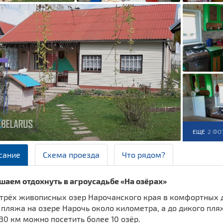
ЕЩЕ
2 ФО
сание
Схема проезда
Что рядом?
шаем отдохнуть в агроусадьбе «На озёрах»
 трёх живописных озер Нарочанского края в комфортных 
пляжа на озере Нарочь около километра, а до дикого пляж
30 км можно посетить более 10 озёр.