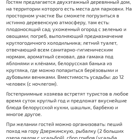
Гостям предлагается двухэтажный деревянный дом,
на территории которого есть места для парковки. На
просторном участке Вы сможете погрузиться в
истинно деревенскую атмосферу, там есть:
плодоносящий сад; ухоженный огород с зеленью и
овощами; погреб, выполняющий предназначение
круглогодичного холодильника; летний туалет,
отвечающий всем санитарно-гигиеническим
нормам, ароматный сеновал, два гамака под
яблонями и клёнами, белорусская банька из
кругляка, где можно попариться берёзовыми и
дубовыми вениками. Вместимость усадьбы: до 12
человек (с ночлегом).
Гостеприимные хозяева встретят туристов в любое
время суток круглый год и предложат вкуснейшие
блюда белорусской кухни, шашлык, барбекю и
многое другое.
При желании гостей можно организовать: пеший
поход на гору Дзержинскую, рыбалку (2 больших
озера рядом с усадьбой), сбор грибов (усадьба