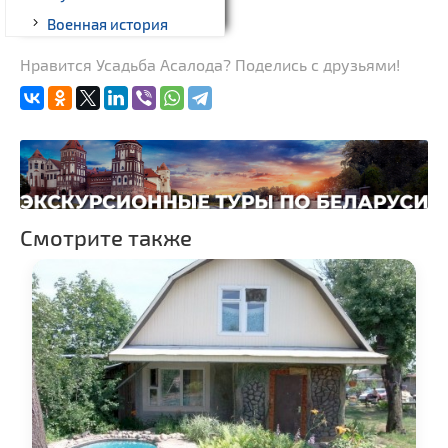
Военная история
Новости
Нравится Усадьба Асалода? Поделись с друзьями!
Памятники археологии
Костелы
Смотрите также