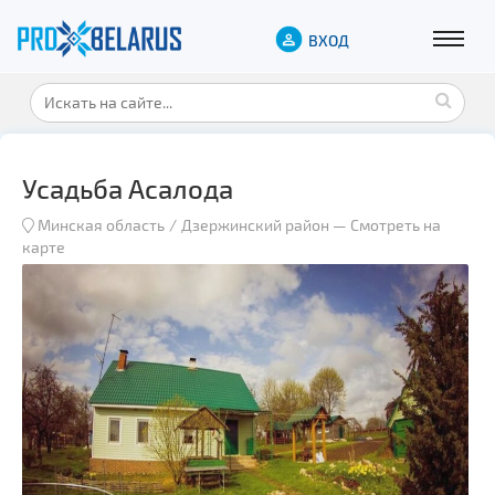
ВХОД
Усадьба Асалода
Минская область
Дзержинский район
—
Смотреть на
карте