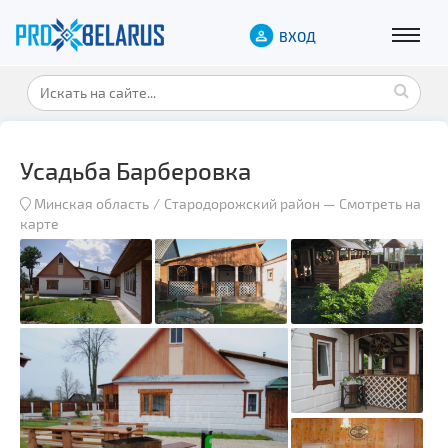
ВХОД
Усадьба Барберовка
Минская область
Стародорожский район
—
Смотреть на
карте