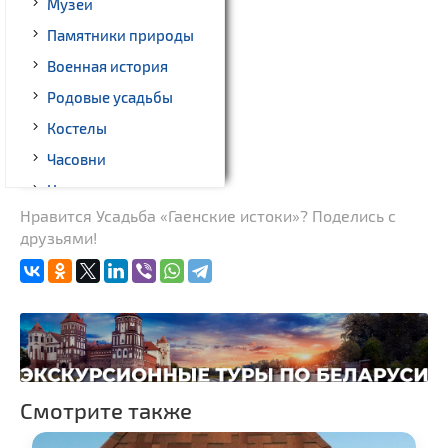
Музеи
Памятники природы
Военная история
Родовые усадьбы
Костелы
Часовни
Национальные парки и
заказники
Нравится Усадьба «Гаенские истоки»? Поделись с
друзьями!
Спортивные
сооружения
Смотрите также