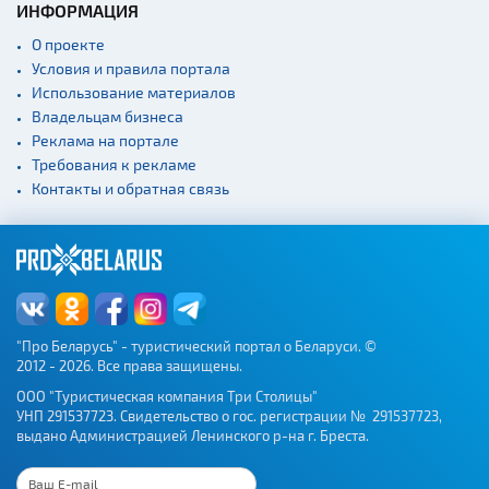
ИНФОРМАЦИЯ
Культурные центры
О проекте
Театры
Условия и правила портала
Использование материалов
Национальные парки и
заказники
Владельцам бизнеса
Реклама на портале
Концертные залы
Требования к рекламе
Спортивные
Контакты и обратная связь
сооружения
Веломаршруты
Аэропорты
Железнодорожные
вокзалы
"Про Беларусь" - туристический портал о Беларуси. ©
2012 - 2026. Все права защищены.
ООО "Туристическая компания Три Столицы"
УНП 291537723. Свидетельство о гос. регистрации № 291537723,
выдано Администрацией Ленинского р-на г. Бреста.