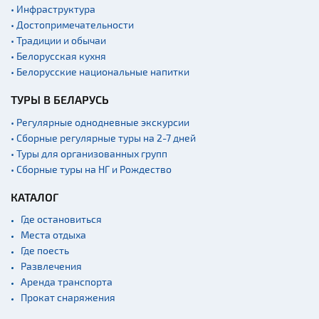
Военная история
• Инфраструктура
• Достопримечательности
Мастер-классы
• Традиции и обычаи
Квесты
• Белорусская кухня
Новости
• Белорусские национальные напитки
Спортинг-клубы и тиры
ТУРЫ В БЕЛАРУСЬ
Озера и водоемы
• Регулярные однодневные экскурсии
Ратуши
• Сборные регулярные туры на 2-7 дней
• Туры для организованных групп
Родовые усадьбы
• Сборные туры на НГ и Рождество
Садово-парковая
архитектура
КАТАЛОГ
Памятники
Где остановиться
Места отдыха
Памятники известным
людям
Где поесть
Развлечения
Кладбище
Аренда транспорта
Монастыри
Прокат снаряжения
Костелы