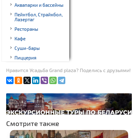
Аквапарки и бассейны
Пейнтбол, Страйкбол,
Лазертаг
Рестораны
Кафе
Суши-бары
Пиццерия
Гриль-бары
Нравится Усадьба Grand plaza? Поделись с друзьями!
Кинотеатры
Театры
Ночные клубы
Боулинг
Бильярд
Смотрите также
Казино
Торговые центры,