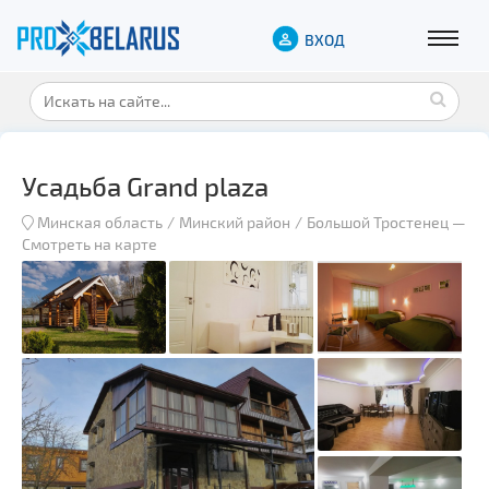
ВХОД
Усадьба Grand plaza
Минская область
Минский район
Большой Тростенец
—
Смотреть на карте