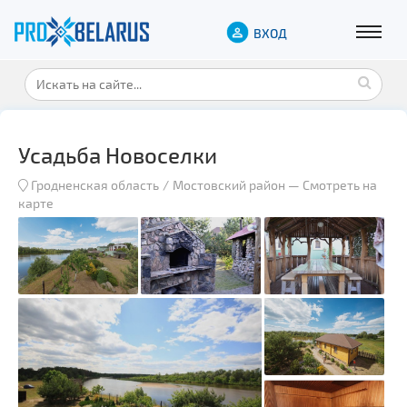
ВХОД
Усадьба Новоселки
Гродненская область
Мостовский район
—
Смотреть на
карте