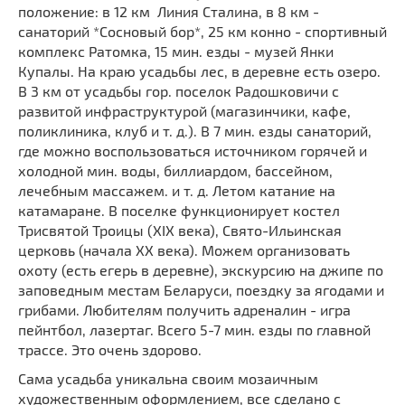
положение: в 12 км Линия Сталина, в 8 км -
санаторий *Сосновый бор*, 25 км конно - спортивный
комплекс Ратомка, 15 мин. езды - музей Янки
Купалы. На краю усадьбы лес, в деревне есть озеро.
В 3 км от усадьбы гор. поселок Радошковичи с
развитой инфраструктурой (магазинчики, кафе,
поликлиника, клуб и т. д.). В 7 мин. езды санаторий,
где можно воспользоваться источником горячей и
холодной мин. воды, биллиардом, бассейном,
лечебным массажем. и т. д. Летом катание на
катамаране. В поселке функционирует костел
Трисвятой Троицы (XIX века), Свято-Ильинская
церковь (начала XX века). Можем организовать
охоту (есть егерь в деревне), экскурсию на джипе по
заповедным местам Беларуси, поездку за ягодами и
грибами. Любителям получить адреналин - игра
пейнтбол, лазертаг. Всего 5-7 мин. езды по главной
трассе. Это очень здорово.
Сама усадьба уникальна своим мозаичным
художественным оформлением, все сделано с