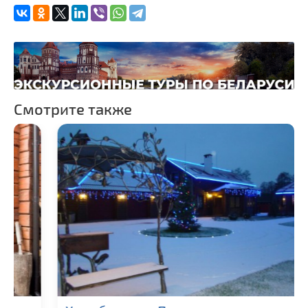
Памятники известным
людям
Монастыри
Костелы
Национальные парки и
заказники
Смотрите также