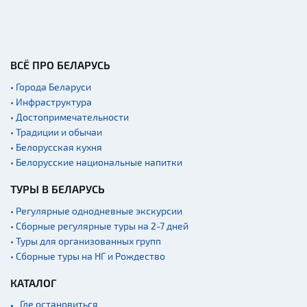
Производства
Военная история
Мастер-классы
ВСЁ ПРО БЕЛАРУСЬ
Квесты
• Города Беларуси
Новости
• Инфраструктура
Спортинг-клубы и тиры
• Достопримечательности
• Традиции и обычаи
Ратуши
• Белорусская кухня
Родовые усадьбы
• Белорусские национальные напитки
Садово-парковая
ТУРЫ В БЕЛАРУСЬ
архитектура
• Регулярные однодневные экскурсии
Памятники
• Сборные регулярные туры на 2-7 дней
Памятники известным
• Туры для организованных групп
людям
• Сборные туры на НГ и Рождество
Кладбище
КАТАЛОГ
Монастыри
Где остановиться