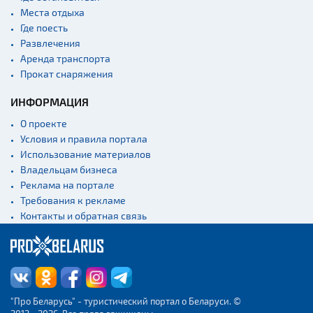
Костелы
Места отдыха
Культурные центры
Где поесть
Развлечения
Театры
Аренда транспорта
Концертные залы
Прокат снаряжения
Начало и окончание
экскурсий: г. Минск
ИНФОРМАЦИЯ
Спортивные
О проекте
сооружения
Условия и правила портала
Веломаршруты
Использование материалов
Владельцам бизнеса
Аэропорты
Реклама на портале
Железнодорожные
Требования к рекламе
вокзалы
Контакты и обратная связь
"Про Беларусь" - туристический портал о Беларуси. ©