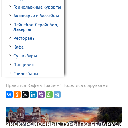
Горнолыжные курорты
Аквапарки и бассейны
Пейнтбол, Страйкбол,
Лазертаг
Рестораны
Кафе
Суши-бары
Пиццерия
Гриль-бары
Кинотеатры
Нравится Кафе «Прайм»? Поделись с друзьями!
Театры
Ночные клубы
Боулинг
Бильярд
Казино