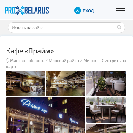
ВХОД
Кафе «Прайм»
Минская область
Минский район
Минск
—
Смотреть на
карте