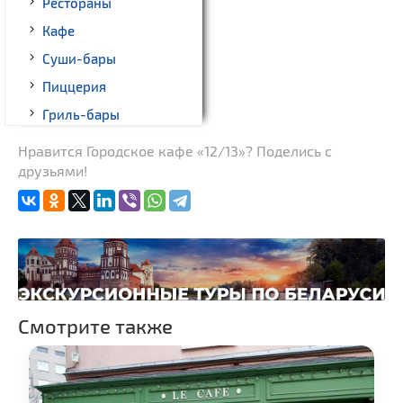
Рестораны
Кафе
Суши-бары
Пиццерия
Гриль-бары
Кинотеатры
Нравится Городское кафе «12/13»? Поделись с
друзьями!
Театры
Ночные клубы
Боулинг
Бильярд
Казино
Торговые центры,
Смотрите также
универмаги
Фирменные магазины,
бутики
Прокат авто