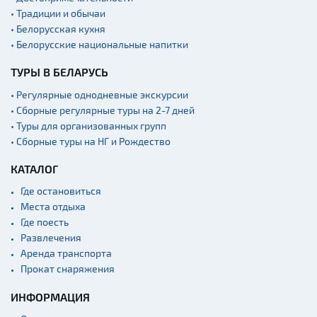
Новости
• Традиции и обычаи
Спортинг-клубы и тиры
• Белорусская кухня
• Белорусские национальные напитки
Ратуши
ТУРЫ В БЕЛАРУСЬ
Родовые усадьбы
Садово-парковая
• Регулярные однодневные экскурсии
архитектура
• Сборные регулярные туры на 2-7 дней
• Туры для организованных групп
Памятники
• Сборные туры на НГ и Рождество
Памятники известным
людям
КАТАЛОГ
Кладбище
Где остановиться
Монастыри
Места отдыха
Где поесть
Костелы
Развлечения
Культурные центры
Аренда транспорта
Прокат снаряжения
Театры
Концертные залы
ИНФОРМАЦИЯ
Начало и окончание