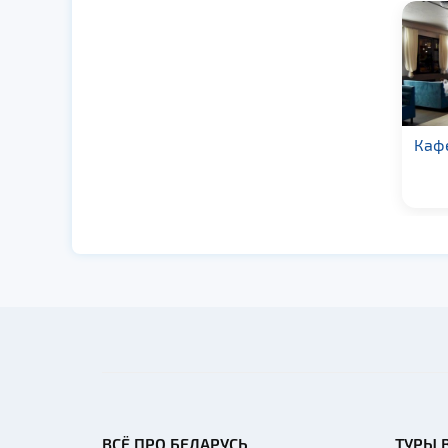
Бистро в музейном
Каф
комплексе «Дукорскі
маёнтак»
ВСЁ ПРО БЕЛАРУСЬ
ТУРЫ 