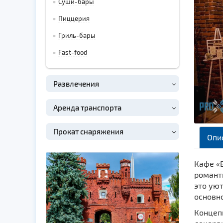
Суши-бары
Пиццерия
Гриль-бары
Fast-food
Развлечения
Аренда транспорта
Прокат снаряжения
Опи
Кафе «B
романти
это уют
основн
Концеп