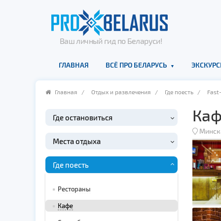
Ваш личный гид по Беларуси!
ГЛАВНАЯ
ВСЁ ПРО БЕЛАРУСЬ
ЭКСКУРС
Главная
/
Отдых и развлечения
/
Где поесть
/
Fast
Каф
Где остановиться
Минск
Места отдыха
Где поесть
Рестораны
Кафе