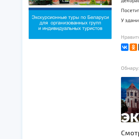
декорац
Посетит
У здани
Нравитс
Обнаруж
Смот