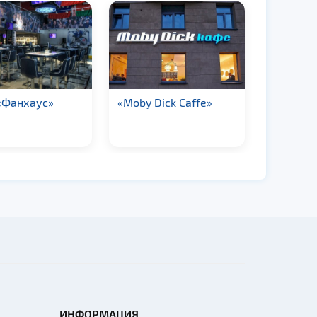
«Фанхаус»
«Moby Dick Caffe»
Кафе «К
ИНФОРМАЦИЯ