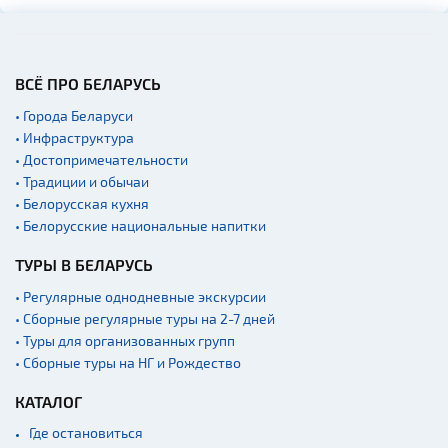
Церкви
Музеи
Галереи
ВСЁ ПРО БЕЛАРУСЬ
Памятники природы
• Города Беларуси
Производства
• Инфраструктура
Военная история
• Достопримечательности
• Традиции и обычаи
Мастер-классы
• Белорусская кухня
Квесты
• Белорусские национальные напитки
Новости
ТУРЫ В БЕЛАРУСЬ
Спортинг-клубы и тиры
• Регулярные однодневные экскурсии
Озера и водоемы
• Сборные регулярные туры на 2-7 дней
• Туры для организованных групп
Ратуши
• Сборные туры на НГ и Рождество
Родовые усадьбы
КАТАЛОГ
Садово-парковая
архитектура
Где остановиться