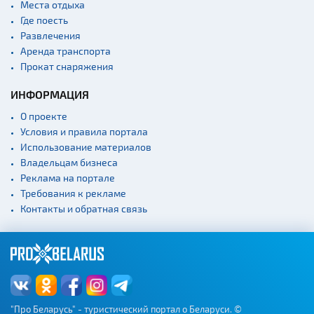
Памятники
Места отдыха
Где поесть
Памятники известным
людям
Развлечения
Аренда транспорта
Кладбище
Прокат снаряжения
Монастыри
ИНФОРМАЦИЯ
Костелы
О проекте
Культурные центры
Условия и правила портала
Театры
Использование материалов
Владельцам бизнеса
Национальные парки и
заказники
Реклама на портале
Требования к рекламе
Концертные залы
Контакты и обратная связь
Спортивные
сооружения
Веломаршруты
Аэропорты
Железнодорожные
вокзалы
"Про Беларусь" - туристический портал о Беларуси. ©