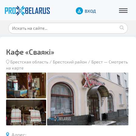
ВХОД
Кафе «Сваякi»
Брестская область
Брестский район
Брест
—
Смотреть
на карте
Адрес: