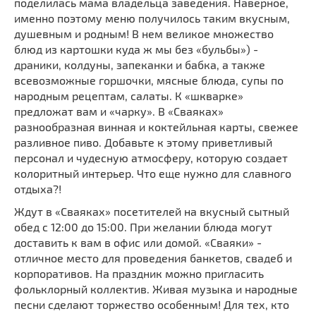
поделилась мама владельца заведения. Наверное,
именно поэтому меню получилось таким вкусным,
душевным и родным! В нем великое множество
блюд из картошки куда ж мы без «бульбы») -
драники, колдуны, запеканки и бабка, а также
всевозможные горшочки, мясные блюда, супы по
народным рецептам, салаты. К «шкварке»
предложат вам и «чарку». В «Сваяках»
разнообразная винная и коктейльная карты, свежее
разливное пиво. Добавьте к этому приветливый
персонал и чудесную атмосферу, которую создает
колоритный интерьер. Что еще нужно для славного
отдыха?!
Ждут в «Сваяках» посетителей на вкусный сытный
обед с 12:00 до 15:00. При желании блюда могут
доставить к вам в офис или домой. «Сваяки» -
отличное место для проведения банкетов, свадеб и
корпоративов. На праздник можно пригласить
фольклорный коллектив. Живая музыка и народные
песни сделают торжество особенным! Для тех, кто