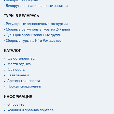
Аэропорты
• Белорусские национальные напитки
Железнодорожные
вокзалы
ТУРЫ В БЕЛАРУСЬ
Речной транспорт и
• Регулярные однодневные экскурсии
причалы
• Сборные регулярные туры на 2-7 дней
• Туры для организованных групп
• Сборные туры на НГ и Рождество
КАТАЛОГ
Где остановиться
Места отдыха
Где поесть
Развлечения
Аренда транспорта
Прокат снаряжения
ИНФОРМАЦИЯ
О проекте
Условия и правила портала