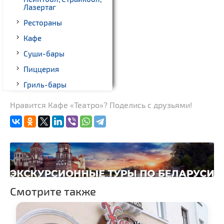
Лазертаг
Рестораны
Кафе
Суши-бары
Пиццерия
Гриль-бары
Кинотеатры
Нравится Кафе «Театро»? Поделись с друзьями!
Театры
Ночные клубы
Боулинг
Бильярд
Казино
Смотрите также
Торговые центры,
универмаги
Фирменные магазины,