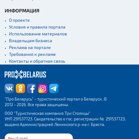
Концертные залы
ИНФОРМАЦИЯ
Начало и окончание
экскурсий: г. Минск
О проекте
Спортивные
Условия и правила портала
сооружения
Использование материалов
Владельцам бизнеса
Веломаршруты
Реклама на портале
Аэропорты
Требования к рекламе
Железнодорожные
Контакты и обратная связь
вокзалы
"Про Беларусь" - туристический портал о Беларуси. ©
2012 - 2026. Все права защищены.
ООО "Туристическая компания Три Столицы"
УНП 291537723. Свидетельство о гос. регистрации № 291537723,
выдано Администрацией Ленинского р-на г. Бреста.