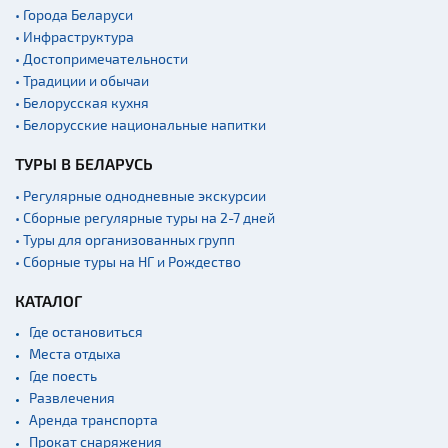
• Города Беларуси
Квесты
• Инфраструктура
Новости
• Достопримечательности
• Традиции и обычаи
Спортинг-клубы и тиры
• Белорусская кухня
Ратуши
• Белорусские национальные напитки
Родовые усадьбы
ТУРЫ В БЕЛАРУСЬ
Садово-парковая
архитектура
• Регулярные однодневные экскурсии
• Сборные регулярные туры на 2-7 дней
Памятники
• Туры для организованных групп
Памятники известным
• Сборные туры на НГ и Рождество
людям
КАТАЛОГ
Кладбище
Монастыри
Где остановиться
Места отдыха
Костелы
Где поесть
Культурные центры
Развлечения
Аренда транспорта
Театры
Прокат снаряжения