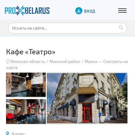
ВХОД
Кафе «Театро»
Минская область
Минский район
Минск
—
Смотреть на
карте
Адрес: