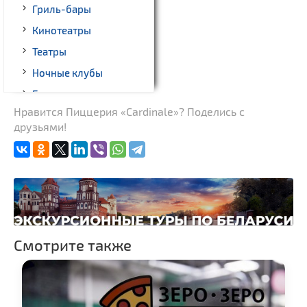
Гриль-бары
Кинотеатры
Театры
Ночные клубы
Боулинг
Нравится Пиццерия «Cardinale»? Поделись с
Бильярд
друзьями!
Казино
Торговые центры,
универмаги
Пассажирские
перевозки
Fast-food
Смотрите также
Гражданская
архитектура
Замки и дворцы
Церкви