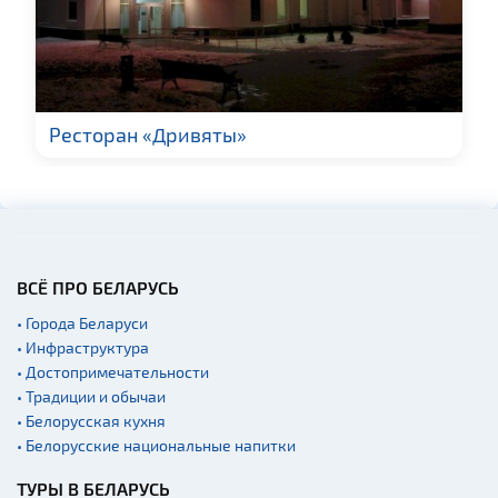
Производства
Военная история
Новости
Озера и водоемы
Ресторан «Дривяты»
Родовые усадьбы
Памятники
Кладбище
Костелы
ВСЁ ПРО БЕЛАРУСЬ
Синагоги
• Города Беларуси
Кирхи
• Инфраструктура
Театры
• Достопримечательности
• Традиции и обычаи
Концертные залы
• Белорусская кухня
Начало и окончание
• Белорусские национальные напитки
экскурсий: г. Минск
Аэропорты
ТУРЫ В БЕЛАРУСЬ