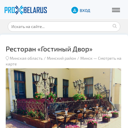
ВХОД
Ресторан «Гостиный Двор»
Минская область
Минский район
Минск
—
Смотреть на
карте