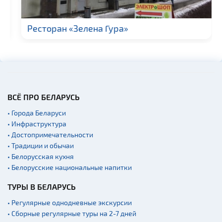
Гражданская
архитектура
Ресторан «Зелена Гура»
Церкви
Музеи
Галереи
Памятники природы
Производства
ВСЁ ПРО БЕЛАРУСЬ
Военная история
• Города Беларуси
Мастер-классы
• Инфраструктура
• Достопримечательности
Квесты
• Традиции и обычаи
Новости
• Белорусская кухня
• Белорусские национальные напитки
Спортинг-клубы и тиры
Ратуши
ТУРЫ В БЕЛАРУСЬ
Родовые усадьбы
• Регулярные однодневные экскурсии
• Сборные регулярные туры на 2-7 дней
Садово-парковая
архитектура