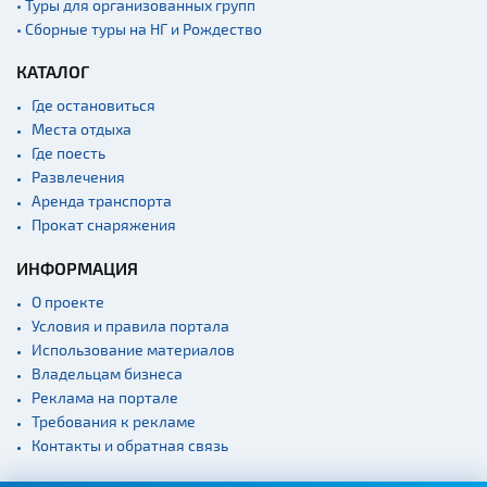
• Туры для организованных групп
• Сборные туры на НГ и Рождество
Памятники
Памятники известным
КАТАЛОГ
людям
Где остановиться
Кладбище
Места отдыха
Монастыри
Где поесть
Развлечения
Костелы
Аренда транспорта
Культурные центры
Прокат снаряжения
Театры
ИНФОРМАЦИЯ
Концертные залы
О проекте
Начало и окончание
Условия и правила портала
экскурсий: г. Минск
Использование материалов
Спортивные
Владельцам бизнеса
сооружения
Реклама на портале
Требования к рекламе
Веломаршруты
Контакты и обратная связь
Аэропорты