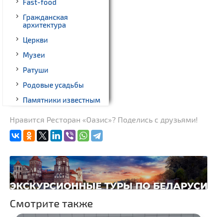
Fast-food
Гражданская
архитектура
Церкви
Музеи
Ратуши
Родовые усадьбы
Памятники известным
людям
Нравится Ресторан «Оазис»? Поделись с друзьями!
Монастыри
Костелы
Часовни
Национальные парки и
заказники
Смотрите также