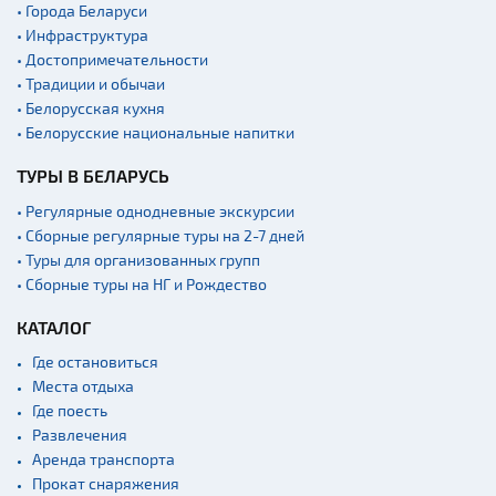
• Города Беларуси
заказники
• Инфраструктура
Концертные залы
• Достопримечательности
• Традиции и обычаи
Аэропорты
• Белорусская кухня
Железнодорожные
• Белорусские национальные напитки
вокзалы
Речной транспорт и
ТУРЫ В БЕЛАРУСЬ
причалы
• Регулярные однодневные экскурсии
• Сборные регулярные туры на 2-7 дней
• Туры для организованных групп
• Сборные туры на НГ и Рождество
КАТАЛОГ
Где остановиться
Места отдыха
Где поесть
Развлечения
Аренда транспорта
Прокат снаряжения