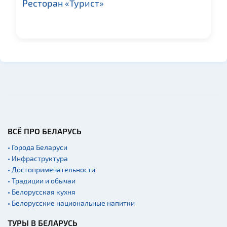
Ресторан «Турист»
Церкви
Музеи
Галереи
Памятники природы
Производства
Военная история
Мастер-классы
Квесты
ВСЁ ПРО БЕЛАРУСЬ
Новости
• Города Беларуси
Спортинг-клубы и тиры
• Инфраструктура
• Достопримечательности
Ратуши
• Традиции и обычаи
Родовые усадьбы
• Белорусская кухня
• Белорусские национальные напитки
Садово-парковая
архитектура
ТУРЫ В БЕЛАРУСЬ