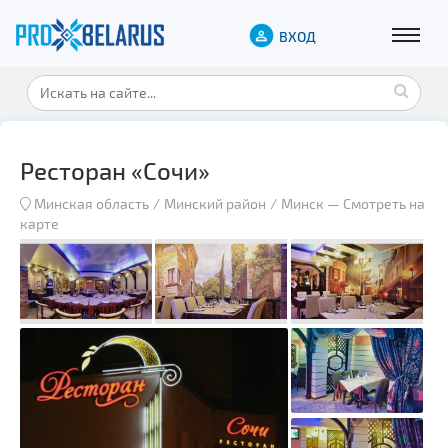
ВХОД
Ресторан «Сочи»
Минская область
Минский район
Минск
—
Смотреть на
карте