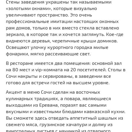
Стены заведения украшены так называемыми
«золотыми окнами», которые визуально
увеличивают пространство. Это очень
профессиональные имитации настоящих оконных
рам домов, только в них вместо стекла вставлено
зеркало, в которое так и хочется заглянуть. Кое-где
виднеются деревья, черепичные крыши домиков.
Освещают улочку курортного городка милые
фонарики, мягко рассеивающие свет.
В ресторане имеется два помещения: основной зал
на 80 мест и vip-комната на 20 посетителей. Столы в
Сочи накрыты и сервированы, в заведении все
готово для встречи гостей на высшем уровне.
Акцент в меню Сочи сделан на восточных
кулинарных традициях, а повара, являющиеся
выходцами из Еревана, поразят вас самыми
вкусными и известными блюдами кавказской кухни.
Вы сможете здесь отведать аппетитный шашлык из
свежего мяса, грузинское хачапури и долму из
виноградных листьев с начинкой из отварного