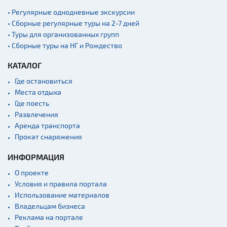
Памятники
• Регулярные однодневные экскурсии
Памятники известным
• Сборные регулярные туры на 2-7 дней
людям
• Туры для организованных групп
Кладбище
• Сборные туры на НГ и Рождество
Монастыри
КАТАЛОГ
Костелы
Где остановиться
Культурные центры
Места отдыха
Театры
Где поесть
Развлечения
Концертные залы
Аренда транспорта
Начало и окончание
Прокат снаряжения
экскурсий: г. Минск
ИНФОРМАЦИЯ
Спортивные
сооружения
О проекте
Веломаршруты
Условия и правила портала
Использование материалов
Аэропорты
Владельцам бизнеса
Железнодорожные
Реклама на портале
вокзалы