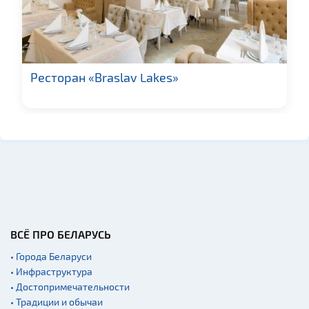
Памятники природы
Производства
Мастер-классы
Квесты
Ресторан «Braslav Lakes»
Новости
Спортинг-клубы и тиры
Родовые усадьбы
Памятники известным
людям
Монастыри
Часовни
Национальные парки и
ВСЁ ПРО БЕЛАРУСЬ
заказники
• Города Беларуси
Концертные залы
• Инфраструктура
Аэропорты
• Достопримечательности
• Традиции и обычаи
Железнодорожные