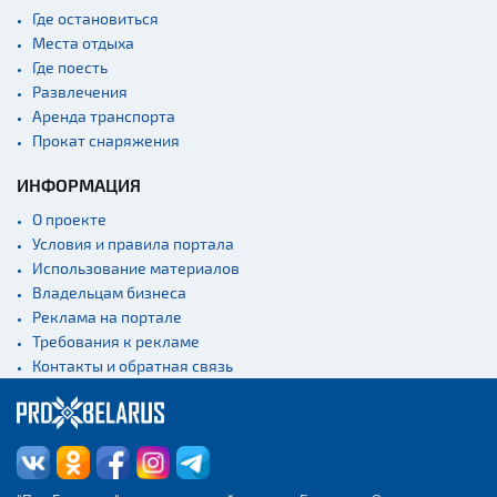
Костелы
Где остановиться
Культурные центры
Места отдыха
Где поесть
Театры
Развлечения
Концертные залы
Аренда транспорта
Начало и окончание
Прокат снаряжения
экскурсий: г. Минск
ИНФОРМАЦИЯ
Спортивные
сооружения
О проекте
Веломаршруты
Условия и правила портала
Использование материалов
Аэропорты
Владельцам бизнеса
Железнодорожные
Реклама на портале
вокзалы
Требования к рекламе
Контакты и обратная связь