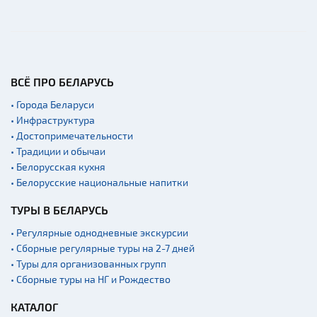
Производства
Военная история
Мастер-классы
Квесты
ВСЁ ПРО БЕЛАРУСЬ
Новости
• Города Беларуси
Спортинг-клубы и тиры
• Инфраструктура
• Достопримечательности
Ратуши
• Традиции и обычаи
Родовые усадьбы
• Белорусская кухня
• Белорусские национальные напитки
Садово-парковая
архитектура
ТУРЫ В БЕЛАРУСЬ
Памятники
• Регулярные однодневные экскурсии
Памятники известным
• Сборные регулярные туры на 2-7 дней
людям
• Туры для организованных групп
Кладбище
• Сборные туры на НГ и Рождество
Монастыри
КАТАЛОГ