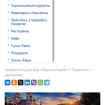
Горнолыжные курорты
Аквапарки и бассейны
Пейнтбол, Страйкбол,
Лазертаг
Рестораны
Кафе
Суши-бары
Пиццерия
Гриль-бары
Кинотеатры
Нравится Суши бар «Юджын Крабс»? Поделись с
друзьями!
Театры
Ночные клубы
Боулинг
Бильярд
Казино