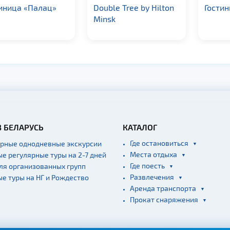
uble Tree by Hilton
Гостиница «Венеция»
Отел
nsk
В БЕЛАРУСЬ
КАТАЛОГ
Где остановиться
ярные однодневные экскурсии
Места отдыха
ые регулярные туры на 2-7 дней
Где поесть
для организованных групп
Развлечения
ые туры на НГ и Рождество
Аренда транспорта
Прокат снаряжения