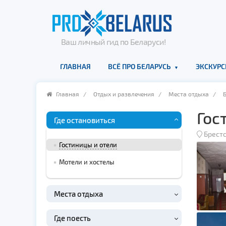
Ваш личный гид по Беларуси!
ГЛАВНАЯ
ВСЁ ПРО БЕЛАРУСЬ
ЭКСКУРС
Главная
/
Отдых и развлечения
/
Места отдыха
/
Гос
Где остановиться
Брестс
Гостиницы и отели
Мотели и хостелы
Места отдыха
Где поесть