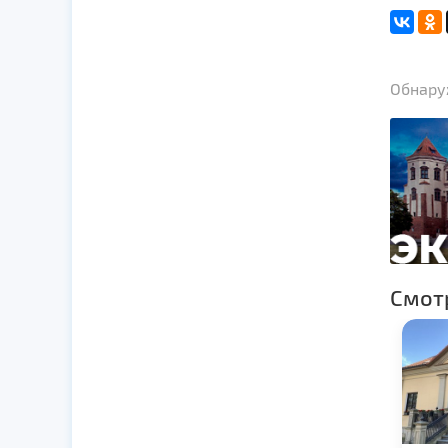
Обнаруж
Смот