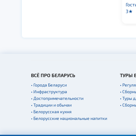
Гостиница «Палац»
Do
3★
Mi
ВСЁ ПРО БЕЛАРУСЬ
ТУРЫ 
• Города Беларуси
• Регул
• Инфраструктура
• Сборн
• Достопримечательности
• Туры 
• Традиции и обычаи
• Сборн
• Белорусская кухня
• Белорусские национальные напитки