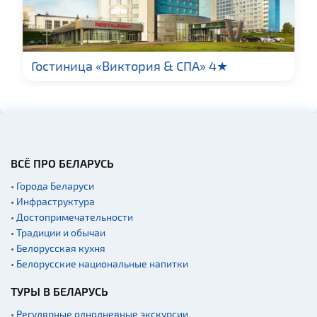
Fast-food
Гражданская
архитектура
Гостиница «Виктория & СПА» 4★
Церкви
Музеи
Галереи
Памятники природы
Производства
ВСЁ ПРО БЕЛАРУСЬ
Военная история
• Города Беларуси
Мастер-классы
• Инфраструктура
• Достопримечательности
Квесты
• Традиции и обычаи
Новости
• Белорусская кухня
• Белорусские национальные напитки
Спортинг-клубы и тиры
Ратуши
ТУРЫ В БЕЛАРУСЬ
Родовые усадьбы
• Регулярные однодневные экскурсии