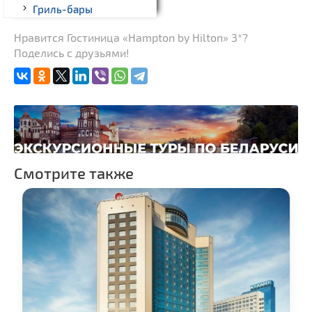
Гриль-бары
Кинотеатры
Нравится Гостиница «Hampton by Hilton» 3*?
Поделись с друзьями!
Театры
Ночные клубы
Боулинг
Бильярд
Казино
Торговые центры,
Смотрите также
универмаги
Фирменные магазины,
бутики
Прокат авто
Пассажирские
перевозки
Прокат спортивного и
туристического
снаряжения