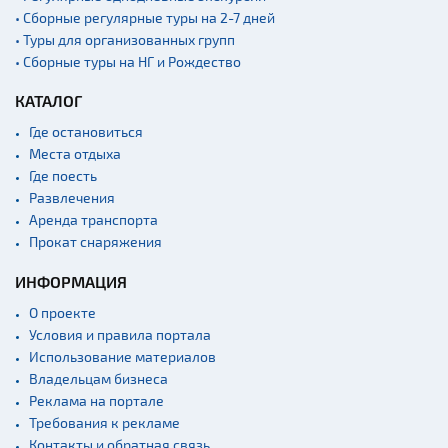
• Сборные регулярные туры на 2-7 дней
Садово-парковая
архитектура
• Туры для организованных групп
• Сборные туры на НГ и Рождество
Памятники
Памятники известным
КАТАЛОГ
людям
Где остановиться
Кладбище
Места отдыха
Монастыри
Где поесть
Развлечения
Костелы
Аренда транспорта
Культурные центры
Прокат снаряжения
Театры
ИНФОРМАЦИЯ
Концертные залы
О проекте
Начало и окончание
Условия и правила портала
экскурсий: г. Минск
Использование материалов
Спортивные
Владельцам бизнеса
сооружения
Реклама на портале
Требования к рекламе
Веломаршруты
Контакты и обратная связь