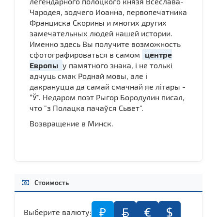
легендарного полоцкого князя Всеслава-
Чародея, зодчего Иоанна, первопечатника
Франциска Скорины и многих других
замечательных людей нашей истории.
Именно здесь Вы получите возможность
сфотографироваться в самом
центре
Европы
у памятного знака, і не толькі
адчуць смак Роднай мовы, але і
дакрануцца да самай смачнай яе літары -
“Ў”. Недаром поэт Рыгор Бородулин писал,
что "з Полацка пачаўся Сьвет".
Возвращение в Минск.
Стоимость
BYN
₽
€
$
Выберите валюту: