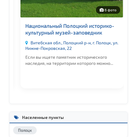
о
6 фото
ия
Национальный Полоцкий историко-
П
культурный музей-заповедник
а
Витебская обл., Полоцкий р-н, г. Полоцк, ул.
Нижне-Покровская, 22
За
.
Если вы ищете памятник исторического
Му
наследия, на территории которого можно...
со
Населенные пункты
Полоцк