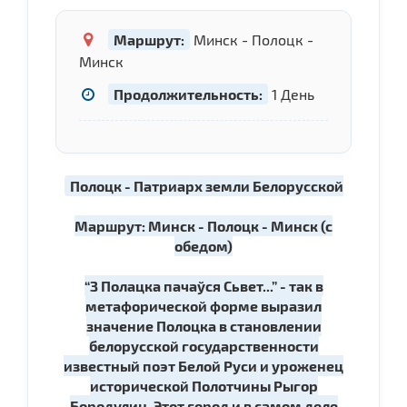
Маршрут:
Минск - Полоцк -
Минск
Продолжительность:
1 День
Полоцк - Патриарх земли Белорусской
Маршрут: Минск - Полоцк - Минск (с
обедом)
“З Полацка пачаўся Сьвет...” - так в
метафорической форме выразил
значение Полоцка в становлении
белорусской государственности
известный поэт Белой Руси и уроженец
исторической Полотчины Рыгор
Бородулин. Этот город и в самом деле