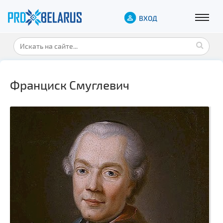
ВХОД
Франциск Смуглевич