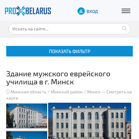
ВХОД
ПОКАЗАТЬ ФИЛЬТР
Здание мужского еврейского
училища в г. Минск
Минская область
Минский район
Минск
—
Смотреть на
карте
Музеи
Замки и дворцы
Военная история
Гражданская архитектура