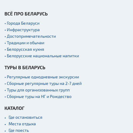
Производства
Военная история
ВСЁ ПРО БЕЛАРУСЬ
Мастер-классы
• Города Беларуси
• Инфраструктура
Квесты
• Достопримечательности
Новости
• Традиции и обычаи
Спортинг-клубы и тиры
• Белорусская кухня
• Белорусские национальные напитки
Ратуши
ТУРЫ В БЕЛАРУСЬ
Родовые усадьбы
Садово-парковая
• Регулярные однодневные экскурсии
архитектура
• Сборные регулярные туры на 2-7 дней
• Туры для организованных групп
Памятники
• Сборные туры на НГ и Рождество
Памятники известным
людям
КАТАЛОГ
Кладбище
Где остановиться
Монастыри
Места отдыха
Где поесть
Костелы