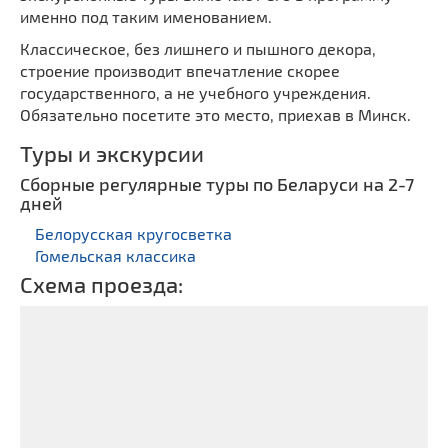
Мечети
именно под таким именованием.
Выберите направление
Синагоги
Классическое, без лишнего и пышного декора,
строение производит впечатление скорее
Часовни
государственного, а не учебного учреждения.
Кирхи
Обязательно посетите это место, приехав в Минск.
Кладбище
Туры и экскурсии
Культурные центры
Сборные регулярные туры по Беларуси на 2-7
Театры
дней
Галереи
Белорусская кругосветка
Концертные залы
Гомельская классика
Схема проезда: