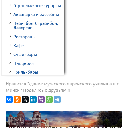
Горнолыжные курорты
Аквапарки и бассейны
Пейнтбол, Страйкбол,
Лазертаг
Рестораны
Кафе
Суши-бары
Пиццерия
Гриль-бары
Кинотеатры
Нравится Здание мужского еврейского училища в г.
Минск? Поделись с друзьями!
Театры
Ночные клубы
Боулинг
Бильярд
Казино