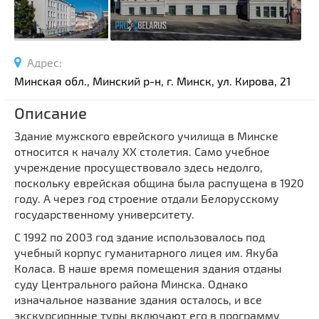
Спортивные сооружения
Производства
Ратуши
Адрес:
Родовые усадьбы
Минская обл., Минский р-н, г. Минск, ул. Кирова, 21
Садово-парковая архитектура
Описание
Национальные парки и заказники
Здание мужского еврейского училища в Минске
Озера и водоемы
относится к началу XX столетия. Само учебное
Памятники
учреждение просуществовало здесь недолго,
Памятники археологии
поскольку еврейская община была распущена в 1920
году. А через год строение отдали Белорусскому
Памятники геодезии
Выберите область
государственному университету.
Памятники природы
Выберите район
С 1992 по 2003 год здание использовалось под
Памятники известным людям
учебный корпус гуманитарного лицея им. Якуба
Выберите населенный пункт
Церкви
Коласа. В наше время помещения здания отданы
суду Центрального района Минска. Однако
Монастыри
изначальное название здания осталось, и все
Костелы
экскурсионные туры включают его в программу