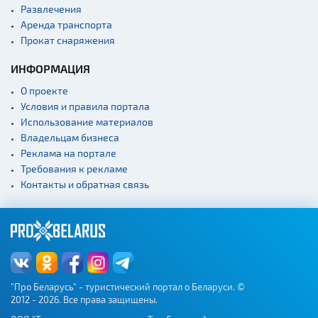
Развлечения
Культурные центры
Аренда транспорта
Прокат снаряжения
Театры
Концертные залы
ИНФОРМАЦИЯ
Начало и окончание
О проекте
экскурсий: г. Минск
Условия и правила портала
Спортивные
Использование материалов
сооружения
Владельцам бизнеса
Веломаршруты
Реклама на портале
Требования к рекламе
Аэропорты
Контакты и обратная связь
Железнодорожные
вокзалы
"Про Беларусь" - туристический портал о Беларуси. ©
2012 - 2026. Все права защищены.