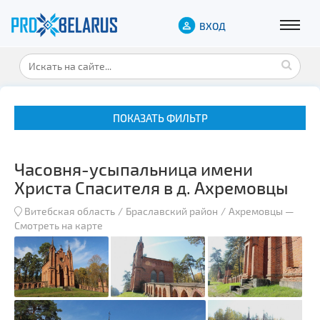
ВХОД
ПОКАЗАТЬ ФИЛЬТР
Часовня-усыпальница имени
Христа Спасителя в д. Ахремовцы
Витебская область
Браславский район
Ахремовцы
—
Смотреть на карте
Музеи
Замки и дворцы
Военная история
Гражданская архитектура