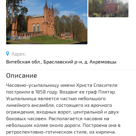
Спортивные сооружения
Производства
Ратуши
Родовые усадьбы
Садово-парковая архитектура
Национальные парки и заказники
Адрес:
Озера и водоемы
Витебская обл., Браславский р-н, д. Ахремовцы
Памятники
Описание
Памятники археологии
Часовню-усыпальницу имени Христа Спасителя
Памятники геодезии
Выберите область
построили в 1858 году. Воздвиг ее граф Плятэр.
Памятники природы
Усыпальница является частью небольшого
Выберите район
Памятники известным людям
линейного ансамбля, состоящего из арочного
ограждения, входных ворот, центральной и двух
Выберите населенный пункт
Церкви
боковых часовен. Располагается часовня на
Монастыри
небольшом холме около дороги. Построена она в
Костелы
ретроспективно-готическом стиле, из кирпича.