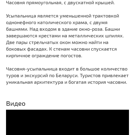
Часовня прямоугольная, с двускатной крышей.
Мечети
Выберите направление
Синагоги
Усыпальница является уменьшенной трактовкой
однонефного католического храма, с двумя
Часовни
башнями. Над входом в здание окно-роза. Башни
Кирхи
завершаются крестами на металлических шпилях.
Кладбище
Две пары стрельчатых окон можно найти на
боковых фасадах. К стенам часовни спускается
Культурные центры
кирпичное ограждение погостов.
Театры
Галереи
Часовня-усыпальница входит в большое количество
туров и экскурсий по Беларуси. Туристов привлекает
Концертные залы
уникальная архитектура и богатая история часовни.
Видео