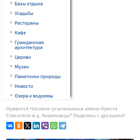
Базы отдыха
Усадьбы
Рестораны
Кафе
Гражданская
архитектура
Церкви
Музеи
Памятники природы
Новости
Озера и водоемы
Родовые усадьбы
Нравится Часовня-усыпальница имени Христа
Спасителя в д. Ахремовцы? Поделись с друзьями!
Памятники археологии
Памятники известным
людям
Кладбище