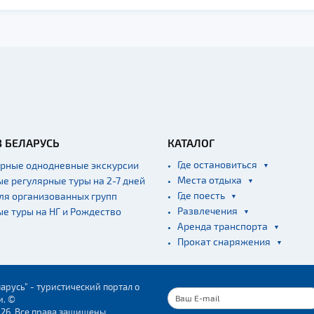
В БЕЛАРУСЬ
КАТАЛОГ
Где остановиться
ярные однодневные экскурсии
Места отдыха
ые регулярные туры на 2-7 дней
Где поесть
для организованных групп
Развлечения
ые туры на НГ и Рождество
Аренда транспорта
Прокат снаряжения
арусь" - туристический портал о
и. ©
026. Все права защищены.