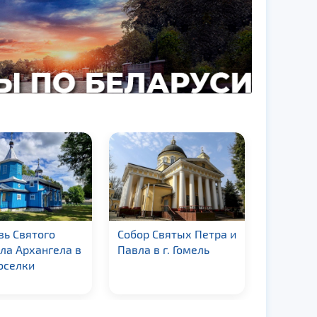
вь Святого
Собор Святых Петра и
Свято-Б
ла Архангела в
Павла в г. Гомель
Глебска
оселки
церковь 