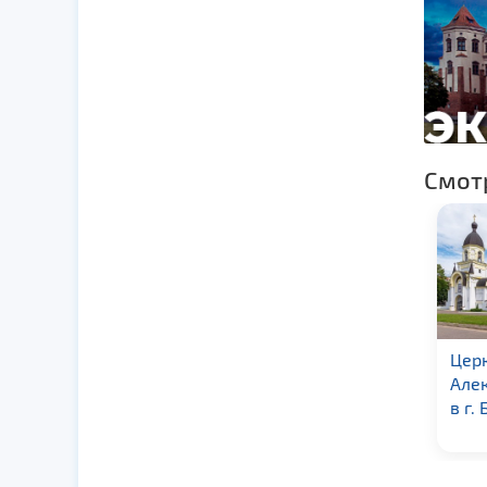
Смот
Софийский собор в г.
Церк
Полоцк
Але
в г.