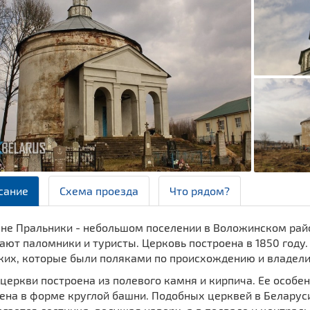
сание
Схема проезда
Что рядом?
не Пральники - небольшом поселении в Воложинском райо
ют паломники и туристы. Церковь построена в 1850 году
ких, которые были поляками по происхождению и владели
церкви построена из полевого камня и кирпича. Ее особе
ена в форме круглой башни. Подобных церквей в Беларуси