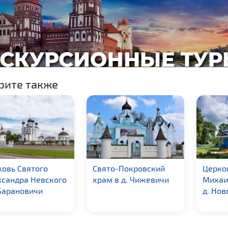
рите также
овь Святого
Свято-Покровский
Церко
ксандра Невского
храм в д. Чижевичи
Михаи
 Барановичи
д. Нов