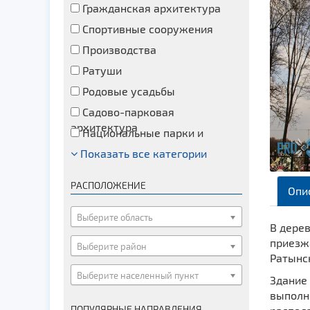
Гражданская архитектура
Спортивные сооружения
Производства
Ратуши
Родовые усадьбы
Садово-парковая
архитектура
Национальные парки и
заказники
Показать все категории
Озера и водоемы
Памятники
РАСПОЛОЖЕНИЕ
Опи
Памятники археологии
Памятники геодезии
Выберите область
В дерев
Памятники природы
приезжа
Выберите район
Памятники известным людям
Ратынс
Выберите населенный пункт
Церкви
Здание 
выполн
Монастыри
ПОПУЛЯРНЫЕ НАПРАВЛЕНИЯ