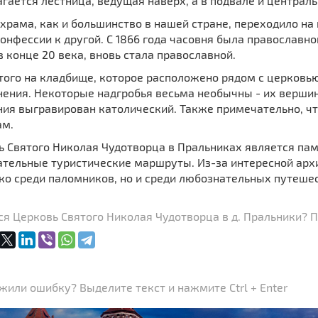
гается лестница, ведущая наверх, а в подвале и централ
храма, как и большинство в нашей стране, переходило на
онфессии к другой. С 1866 года часовня была православной
в конце 20 века, вновь стала православной.
того на кладбище, которое расположено рядом с церковью
ения. Некоторые надгробья весьма необычны - их вершин
ния выгравирован католический. Также примечательно, ч
ам.
ь Святого Николая Чудотворца в Пральниках является пам
ательные туристические маршруты. Из-за интересной архи
ко среди паломников, но и среди любознательных путеше
я Церковь Святого Николая Чудотворца в д. Пральники? П
или ошибку? Выделите текст и нажмите Ctrl + Enter