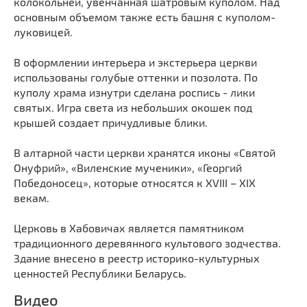
колокольней, увенчанная шатровым куполом. Над
Мечети
Выберите направление
основным объемом также есть башня с куполом-
Синагоги
луковицей.
Часовни
В оформлении интерьера и экстерьера церкви
Кирхи
использованы голубые оттенки и позолота. По
Кладбище
куполу храма изнутри сделана роспись - лики
святых. Игра света из небольших окошек под
Культурные центры
крышей создает причудливые блики.
Театры
В алтарной части церкви хранятся иконы «Святой
Галереи
Онуфрий», «Виленские мученики», «Георгий
Концертные залы
Победоносец», которые относятся к XVIII – XIX
векам.
Церковь в Хабовичах является памятником
традиционного деревянного культового зодчества.
Здание внесено в реестр историко-культурных
ценностей Республики Беларусь.
Видео