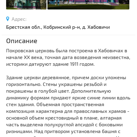
Спортивные сооружения
Производства
Адрес:
Ратуши
Брестская обл., Кобринский р-н, д. Хабовичи
Родовые усадьбы
Описание
Садово-парковая архитектура
Национальные парки и заказники
Покровская церковь была построена в Хабовичах в
начале XX века, точная дата возведения неизвестна,
Озера и водоемы
историки датируют здание 1911 годом.
Памятники
Памятники археологии
Здание церкви деревянное, причем доски уложены
горизонтально. Стены украшены резьбой и
Памятники геодезии
Выберите область
покрашены в голубой цвет. Дополнительную
Памятники природы
динамику формам придают яркие синие линии вдоль
Выберите район
стен здания. Объемная пространственная
Памятники известным людям
композиция характерна для православных храмов -
Выберите населенный пункт
Церкви
основной объем крестовидный в плане, алтарная
Монастыри
часть выделена полукруглой апсидой с боковыми
ризницами. Над притвором установлена башня с
Костелы