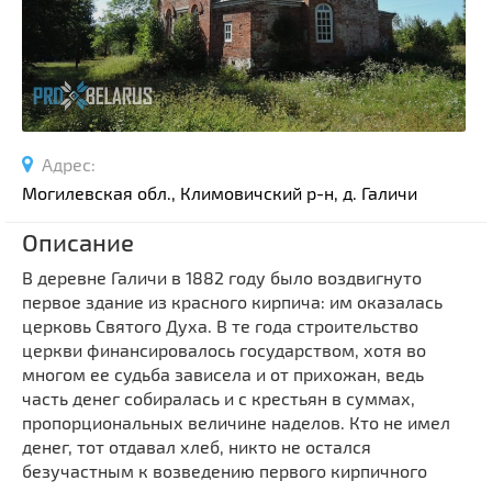
Спортивные сооружения
Производства
Ратуши
Родовые усадьбы
Садово-парковая архитектура
Адрес:
Национальные парки и заказники
Могилевская обл., Климовичский р-н, д. Галичи
Озера и водоемы
Описание
Памятники
Памятники археологии
В деревне Галичи в 1882 году было воздвигнуто
первое здание из красного кирпича: им оказалась
Памятники геодезии
Выберите область
церковь Святого Духа. В те года строительство
Памятники природы
церкви финансировалось государством, хотя во
Выберите район
многом ее судьба зависела и от прихожан, ведь
Памятники известным людям
часть денег собиралась и с крестьян в суммах,
Выберите населенный пункт
Церкви
пропорциональных величине наделов. Кто не имел
Монастыри
денег, тот отдавал хлеб, никто не остался
безучастным к возведению первого кирпичного
Костелы