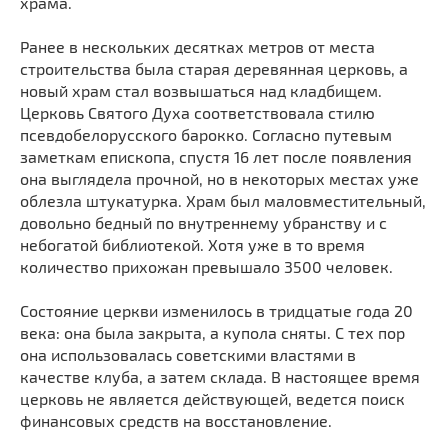
храма.
Мечети
Выберите направление
Синагоги
Ранее в нескольких десятках метров от места
строительства была старая деревянная церковь, а
Часовни
новый храм стал возвышаться над кладбищем.
Кирхи
Церковь Святого Духа соответствовала стилю
Кладбище
псевдобелорусского барокко. Согласно путевым
заметкам епископа, спустя 16 лет после появления
Культурные центры
она выглядела прочной, но в некоторых местах уже
Театры
облезла штукатурка. Храм был маловместительный,
довольно бедный по внутреннему убранству и с
Галереи
небогатой библиотекой. Хотя уже в то время
Концертные залы
количество прихожан превышало 3500 человек.
Состояние церкви изменилось в тридцатые года 20
века: она была закрыта, а купола сняты. С тех пор
она использовалась советскими властями в
качестве клуба, а затем склада. В настоящее время
церковь не является действующей, ведется поиск
финансовых средств на восстановление.