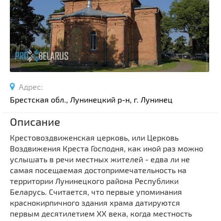
Спортивные сооружения
Производства
Ратуши
Родовые усадьбы
Садово-парковая архитектура
Национальные парки и заказники
Адрес:
Озера и водоемы
Брестская обл., Лунинецкий р-н, г. Лунинец
Памятники
Описание
Памятники археологии
Крестовоздвиженская церковь, или Церковь
Памятники геодезии
Выберите область
Воздвижения Креста Господня, как иной раз можно
Памятники природы
услышать в речи местных жителей - едва ли не
Выберите район
Памятники известным людям
самая посещаемая достопримечательность на
территории Лунинецкого района Республики
Выберите населенный пункт
Церкви
Беларусь. Считается, что первые упоминания
Монастыри
краснокирпичного здания храма датируются
Костелы
первым десятилетием XX века, когда местность