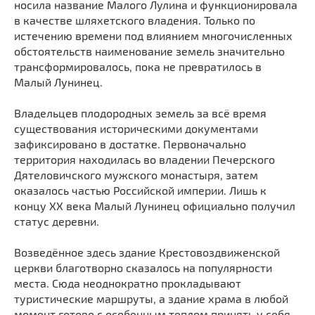
носила название Малого Лулина и функционировала
Мечети
Выберите направление
в качестве шляхетского владения. Только по
Синагоги
истечению времени под влиянием многочисленных
обстоятельств наименование земель значительно
Часовни
трансформировалось, пока не превратилось в
Кирхи
Малый Лунинец.
Кладбище
Владельцев плодородных земель за всё время
Культурные центры
существования историческими документами
Театры
зафиксировано в достатке. Первоначально
Галереи
территория находилась во владении Печерского
Дятеловичского мужского монастыря, затем
Концертные залы
оказалось частью Российской империи. Лишь к
концу XX века Малый Лунинец официально получил
статус деревни.
Возведённое здесь здание Крестовоздвиженской
церкви благотворно сказалось на популярности
места. Сюда неоднократно прокладывают
туристические маршруты, а здание храма в любой
момент готово с особенным теплом принять у себя