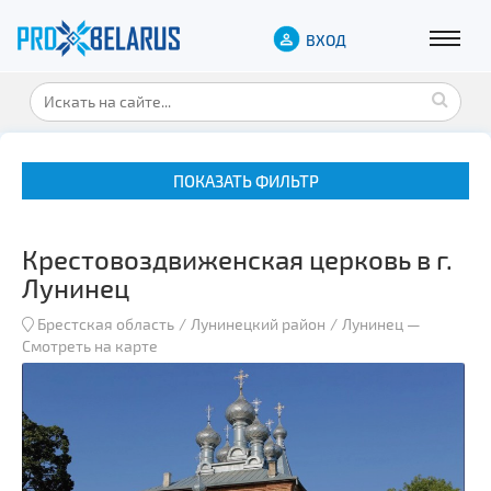
ВХОД
ПОКАЗАТЬ ФИЛЬТР
Крестовоздвиженская церковь в г.
Лунинец
Брестская область
Лунинецкий район
Лунинец
—
Смотреть на карте
Музеи
Замки и дворцы
Военная история
Гражданская архитектура