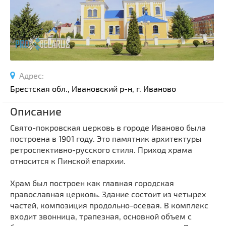
Спортивные сооружения
Производства
Ратуши
Родовые усадьбы
Садово-парковая архитектура
Адрес:
Национальные парки и заказники
Брестская обл., Ивановский р-н, г. Иваново
Озера и водоемы
Описание
Памятники
Памятники археологии
Свято-покровская церковь в городе Иваново была
построена в 1901 году. Это памятник архитектуры
Памятники геодезии
Выберите область
ретроспективно-русского стиля. Приход храма
Памятники природы
относится к Пинской епархии.
Выберите район
Памятники известным людям
Храм был построен как главная городская
Выберите населенный пункт
Церкви
православная церковь. Здание состоит из четырех
Монастыри
частей, композиция продольно-осевая. В комплекс
входит звонница, трапезная, основной объем с
Костелы