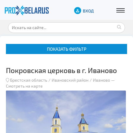
ВХОД
ПОКАЗАТЬ ФИЛЬТР
Покровская церковь в г. Иваново
Брестская область
Ивановский район
Иваново
—
Смотреть на карте
Музеи
Замки и дворцы
Военная история
Гражданская архитектура