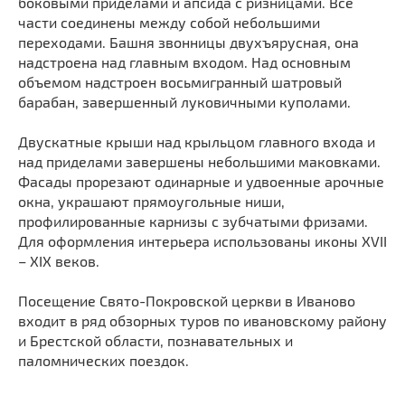
боковыми приделами и апсида с ризницами. Все
Мечети
Выберите направление
части соединены между собой небольшими
Синагоги
переходами. Башня звонницы двухъярусная, она
надстроена над главным входом. Над основным
Часовни
объемом надстроен восьмигранный шатровый
Кирхи
барабан, завершенный луковичными куполами.
Кладбище
Двускатные крыши над крыльцом главного входа и
Культурные центры
над приделами завершены небольшими маковками.
Театры
Фасады прорезают одинарные и удвоенные арочные
окна, украшают прямоугольные ниши,
Галереи
профилированные карнизы с зубчатыми фризами.
Концертные залы
Для оформления интерьера использованы иконы XVII
– XIX веков.
Посещение Свято-Покровской церкви в Иваново
входит в ряд обзорных туров по ивановскому району
и Брестской области, познавательных и
паломнических поездок.