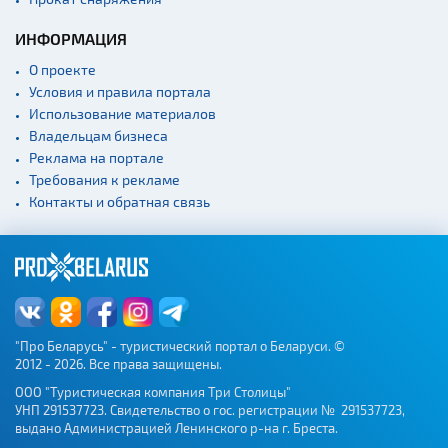
Театры
Концертные залы
ИНФОРМАЦИЯ
Начало и окончание
О проекте
экскурсий: г. Минск
Условия и правила портала
Спортивные
Использование материалов
сооружения
Владельцам бизнеса
Веломаршруты
Реклама на портале
Требования к рекламе
Аэропорты
Контакты и обратная связь
Железнодорожные
вокзалы
"Про Беларусь" - туристический портал о Беларуси. ©
2012 - 2026. Все права защищены.
ООО "Туристическая компания Три Столицы"
УНП 291537723. Свидетельство о гос. регистрации № 291537723,
выдано Администрацией Ленинского р-на г. Бреста.