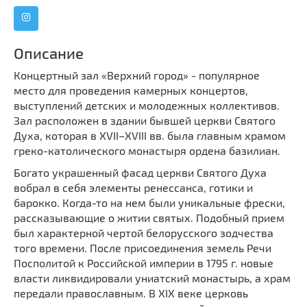
Мечети
Выберите направление
Синагоги
Описание
Часовни
Кирхи
Концертный зал «Верхний город» - популярное
место для проведения камерных концертов,
Кладбище
выступлений детских и молодежных коллективов.
Культурные центры
Зал расположен в здании бывшей церкви Святого
Театры
Духа, которая в ХVII–ХVIII вв. была главным храмом
греко-католического монастыря ордена базилиан.
Галереи
Богато украшенный фасад церкви Святого Духа
Концертные залы
вобрал в себя элементы ренессанса, готики и
барокко. Когда-то на нем были уникальные фрески,
рассказывающие о житии святых. Подобный прием
был характерной чертой белорусского зодчества
того времени. После присоединения земель Речи
Посполитой к Российской империи в 1795 г. новые
власти ликвидировали униатский монастырь, а храм
передали православным. В ХIХ веке церковь