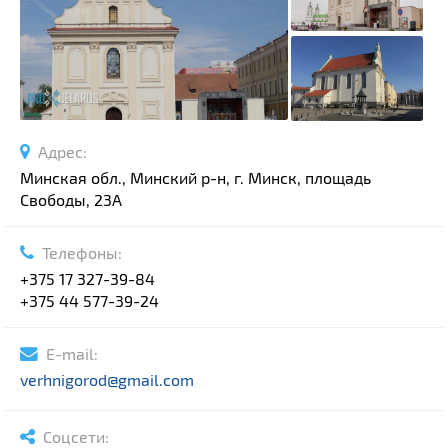
Спортивные сооружения
Производства
Ратуши
Родовые усадьбы
Садово-парковая архитектура
Адрес:
Национальные парки и заказники
Минская обл., Минский р-н, г. Минск, площадь
Озера и водоемы
Свободы, 23А
Памятники
Памятники археологии
Телефоны:
+375 17 327-39-84
Памятники геодезии
Выберите область
+375 44 577-39-24
Памятники природы
Выберите район
Памятники известным людям
E-mail:
Выберите населенный пункт
Церкви
verhnigorod@gmail.com
Монастыри
Костелы
Соцсети: