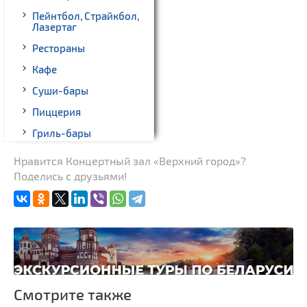
Пейнтбол, Страйкбол,
Лазертаг
Рестораны
Кафе
Суши-бары
Пиццерия
Гриль-бары
Кинотеатры
Нравится Концертный зал «Верхний город»?
Поделись с друзьями!
Театры
Ночные клубы
Боулинг
Бильярд
Казино
Торговые центры,
Смотрите также
универмаги