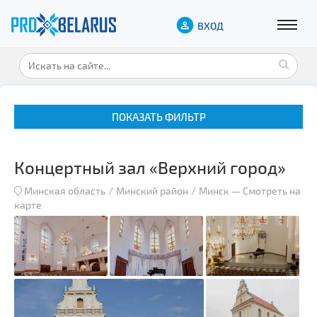
ВХОД
ПОКАЗАТЬ ФИЛЬТР
Концертный зал «Верхний город»
Минская область
Минский район
Минск
—
Смотреть на
карте
Музеи
Замки и дворцы
Военная история
Гражданская архитектура