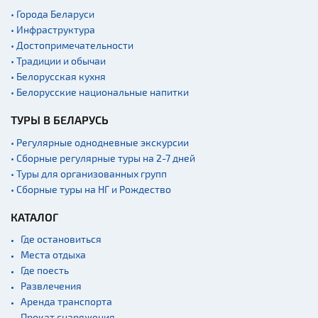
Мастер-классы
• Города Беларуси
• Инфраструктура
Квесты
• Достопримечательности
Новости
• Традиции и обычаи
Спортинг-клубы и тиры
• Белорусская кухня
• Белорусские национальные напитки
Ратуши
ТУРЫ В БЕЛАРУСЬ
Родовые усадьбы
Садово-парковая
• Регулярные однодневные экскурсии
архитектура
• Сборные регулярные туры на 2-7 дней
• Туры для организованных групп
Памятники
• Сборные туры на НГ и Рождество
Памятники известным
людям
КАТАЛОГ
Кладбище
Где остановиться
Монастыри
Места отдыха
Где поесть
Костелы
Развлечения
Культурные центры
Аренда транспорта
Прокат снаряжения