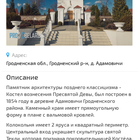
Спортивные сооружения
Производства
Ратуши
Родовые усадьбы
Садово-парковая архитектура
Национальные парки и заказники
Адрес:
Озера и водоемы
Гродненская обл., Гродненский р-н, д. Адамовичи
Памятники
Описание
Памятники археологии
Памятник архитектуры позднего классицизма -
Памятники геодезии
Выберите область
Костел вознесения Пресвятой Девы, был построен в
Памятники природы
1854 году в деревне Адамовичи Гродненского
Выберите район
Памятники известным людям
района. Каменный храм имеет прямоугольную
форму в плане с вальмовой кровлей.
Выберите населенный пункт
Церкви
Колокольня имеет 2 яруса и квадратный периметр.
Монастыри
Центральный вход украшает скульптура святой
Костелы
Текли, которая признана покровительницей Костёла.