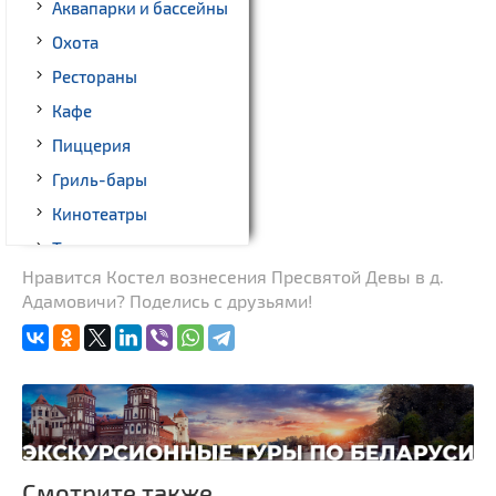
Аквапарки и бассейны
Охота
Рестораны
Кафе
Пиццерия
Гриль-бары
Кинотеатры
Театры
Нравится Костел вознесения Пресвятой Девы в д.
Ночные клубы
Адамовичи? Поделись с друзьями!
Боулинг
Бильярд
Казино
Торговые центры,
универмаги
Пассажирские
Смотрите также
перевозки