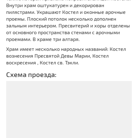
Мечети
Внутри храм оштукатурен и декорирован
Выберите направление
пилястрами. Украшают Костел и оконные арочные
Синагоги
проемы. Плоский потолок несколько дополнен
Часовни
зальным интерьером. Пресвитерий и хоры отделены
Кирхи
от основного пространства стенами с арочными
проемами. В храме три алтаря.
Кладбище
Храм имеет несколько народных названий: Костел
Культурные центры
вознесения Пресвятой Девы Марии, Костел
Театры
воскресения , Костел св. Тэкли.
Галереи
Схема проезда:
Концертные залы