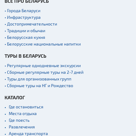
ВСЁ ПРО БЕЛАРУСЬ
Кладбище
• Города Беларуси
• Инфраструктура
Костелы
• Достопримечательности
Синагоги
• Традиции и обычаи
Кирхи
• Белорусская кухня
• Белорусские национальные напитки
Театры
Национальные парки и
ТУРЫ В БЕЛАРУСЬ
заказники
• Регулярные однодневные экскурсии
Концертные залы
• Сборные регулярные туры на 2-7 дней
• Туры для организованных групп
Аэропорты
• Сборные туры на НГ и Рождество
Железнодорожные
вокзалы
КАТАЛОГ
Где остановиться
Места отдыха
Где поесть
Развлечения
Аренда транспорта