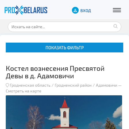
ВХОД
ПОКАЗАТЬ ФИЛЬТР
Костел вознесения Пресвятой
Девы в д. Адамовичи
Гродненская область
Гродненский район
Адамовичи
—
Смотреть на карте
Музеи
Замки и дворцы
Военная история
Гражданская архитектура