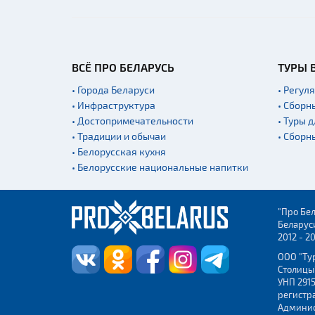
ВСЁ ПРО БЕЛАРУСЬ
ТУРЫ 
• Города Беларуси
• Регул
• Инфраструктура
• Сборн
• Достопримечательности
• Туры 
• Традиции и обычаи
• Сборн
• Белорусская кухня
• Белорусские национальные напитки
"Про Бел
Беларус
2012 - 2
ООО "Ту
Столицы
УНП 2915
регистр
Админис