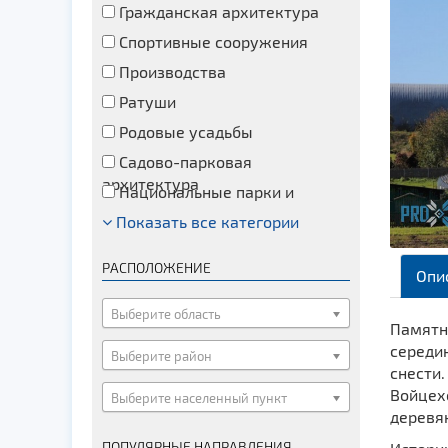
Гражданская архитектура
Спортивные сооружения
Производства
Ратуши
Родовые усадьбы
Садово-парковая
архитектура
Национальные парки и
заказники
Показать все категории
Озера и водоемы
Памятники
РАСПОЛОЖЕНИЕ
Опи
Памятники археологии
Памятники геодезии
Выберите область
Памятн
Памятники природы
середин
Выберите район
Памятники известным людям
снести.
Войцех
Выберите населенный пункт
Церкви
деревя
Монастыри
ПОПУЛЯРНЫЕ НАПРАВЛЕНИЯ