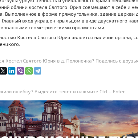
ко-культурную ценность и уникальность храма невозможно
ний облики костела Святого Юрия совмещают в себе и не
а. Выполненное в форме прямоугольника, здание церкви 
 Главный вход украшен крыльцом в виде двускатного нав
твованными геометрическими орнаментами.
ностью Костела Святого Юрия является наличие органа, с
енцкого.
я Костел Святого Юрия в д. Полонечка? Поделись с друзь
или ошибку? Выделите текст и нажмите Ctrl + Enter