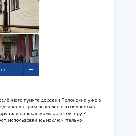
ОТО
селённого пункта деревни Полонечка уже в
 Радзивилла храм было решено полностью
поручили варшавскому архитектору К.
от, использовались исключительно