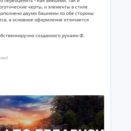
 переоценить - как внешний, так и
оготические черты, и элементы в стиле
дополнено двумя башнями по обе стороны
еса, а основное оформление отличается
обственноручно созданного руками Ф.
ями!