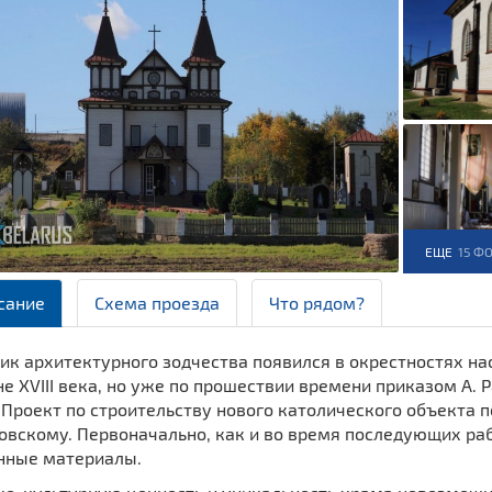
ЕЩЕ
15 Ф
сание
Схема проезда
Что рядом?
ик архитектурного зодчества появился в окрестностях на
е XVIII века, но уже по прошествии времени приказом А.
 Проект по строительству нового католического объекта 
овскому. Первоначально, как и во время последующих раб
нные материалы.