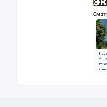
Смот
Свято-Троицкий
Кост
костел в г. Речица
Андр
гор
Лын