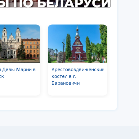
л Девы Марии в
Крестовоздвиженский
Костел
ск
костел в г.
Преобра
Барановичи
Господнег
Крево