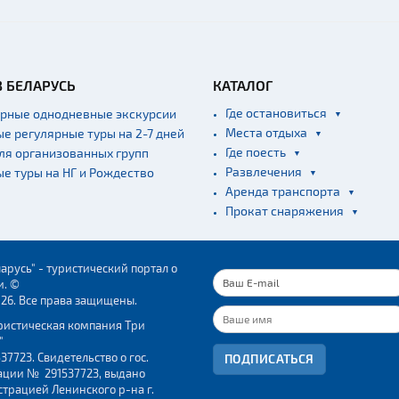
В БЕЛАРУСЬ
КАТАЛОГ
Где остановиться
ярные однодневные экскурсии
Места отдыха
ые регулярные туры на 2-7 дней
Где поесть
для организованных групп
Развлечения
ые туры на НГ и Рождество
Аренда транспорта
Прокат снаряжения
арусь" - туристический портал о
и. ©
026. Все права защищены.
ристическая компания Три
"
37723. Свидетельство о гос.
ПОДПИСАТЬСЯ
ации № 291537723, выдано
трацией Ленинского р-на г.