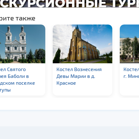
рите также
ел Святого
Костел Вознесения
Косте
ея Баболи в
Девы Марии в д.
г. Мин
одском поселке
Красное
тупы