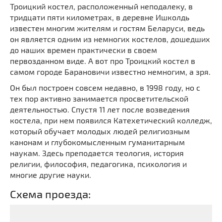
Троицкий костел, расположенный неподалеку, в
Мечети
Выберите направление
тридцати пяти километрах, в деревне Ишколдь
Синагоги
известен многим жителям и гостям Беларуси, ведь
Часовни
он является одним из немногих костелов, дошедших
до наших времен практически в своем
Кирхи
первозданном виде. А вот про Троицкий костел в
Кладбище
самом городе Барановичи известно немногим, а зря.
Культурные центры
Он был построен совсем недавно, в 1998 году, но с
Театры
тех пор активно занимается просветительской
деятельностью. Спустя 11 лет после возведения
Галереи
костела, при нем появился Катехетический колледж,
Концертные залы
который обучает молодых людей религиозным
канонам и глубокомысленным гуманитарным
наукам. Здесь преподается теология, история
религии, философия, педагогика, психология и
многие другие науки.
Схема проезда: