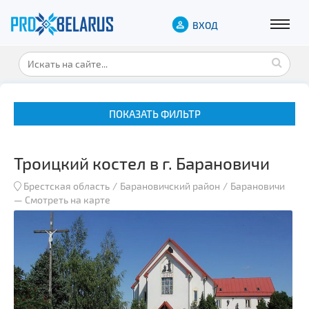
ВХОД
ПОКАЗАТЬ ФИЛЬТР
Троицкий костел в г. Барановичи
Брестская область
Барановичский район
Барановичи
—
Смотреть на карте
Музеи
Замки и дворцы
Военная история
Гражданская архитектура