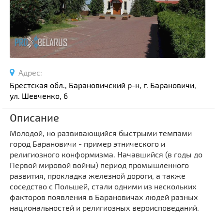
Спортивные сооружения
Производства
Ратуши
Родовые усадьбы
Садово-парковая архитектура
Адрес:
Национальные парки и заказники
Брестская обл., Барановичский р-н, г. Барановичи,
Озера и водоемы
ул. Шевченко, 6
Памятники
Описание
Памятники археологии
Молодой, но развивающийся быстрыми темпами
Памятники геодезии
Выберите область
город Барановичи - пример этнического и
Памятники природы
религиозного конформизма. Начавшийся (в годы до
Выберите район
Первой мировой войны) период промышленного
Памятники известным людям
развития, прокладка железной дороги, а также
Выберите населенный пункт
Церкви
соседство с Польшей, стали одними из нескольких
Монастыри
факторов появления в Барановичах людей разных
национальностей и религиозных вероисповеданий.
Костелы