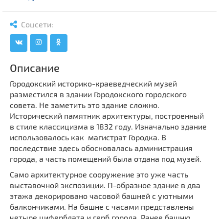
Мечети
Выберите направление
Синагоги
Соцсети:
Часовни
Кирхи
Кладбище
Описание
Культурные центры
Городокский историко-краеведческий музей
разместился в здании Городокского городского
Театры
совета. Не заметить это здание сложно.
Галереи
Исторический памятник архитектуры, построенный
Концертные залы
в стиле классицизма в 1832 году. Изначально здание
использовалось как магистрат Городка. В
последствие здесь обосновалась администрация
города, а часть помещений была отдана под музей.
Само архитектурное сооружение это уже часть
выставочной экспозиции. П-образное здание в два
этажа декорировано часовой башней с уютными
балкончиками. На башне с часами представлены
четыре циферблата и герб города. Ранее башню