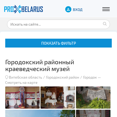
ВХОД
ПОКАЗАТЬ ФИЛЬТР
Городокский районный
краеведческий музей
Витебская область
Городокский район
Городок
—
Смотреть на карте
Музеи
Замки и дворцы
Военная история
Гражданская архитектура