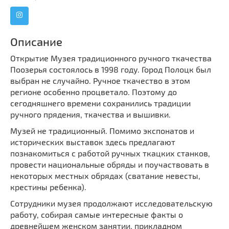
Мечети
Выберите направление
Синагоги
Часовни
Описание
Кирхи
Открытие Музея традиционного ручного ткачества
Кладбище
Поозерья состоялось в 1998 году. Город Полоцк был
выбран не случайно. Ручное ткачество в этом
Культурные центры
регионе особенно процветало. Поэтому до
Театры
сегодняшнего времени сохранились традиции
ручного прядения, ткачества и вышивки.
Галереи
Концертные залы
Музей не традиционный. Помимо экспонатов и
исторических выставок здесь предлагают
познакомиться с работой ручных ткацких станков,
провести национальные обряды и поучаствовать в
некоторых местных обрядах (сватание невесты,
крестины ребенка).
Сотрудники музея продолжают исследовательскую
работу, собирая самые интересные факты о
древнейшем женском занятии, прикладном