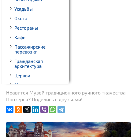
Усадьбы
Охота
Рестораны
Кафе
Пассажирские
перевозки
Гражданская
архитектура
Церкви
Музеи
Нравится Музей традиционного ручного ткачества
Памятники природы
Поозерья? Поделись с друзьями!
Производства
Родовые усадьбы
Памятники
Памятники геодезии