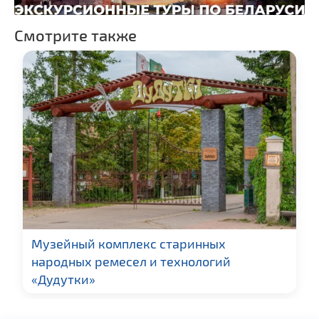
Памятники известным
людям
Смотрите также
Монастыри
Костелы
Кирхи
Национальные парки и
заказники
Музейный комплекс старинных
народных ремесел и технологий
«Дудутки»