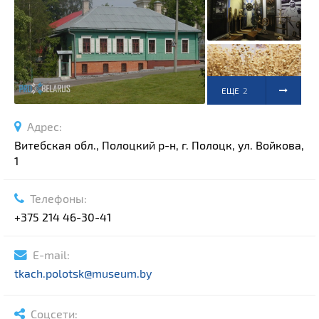
Спортивные сооружения
Производства
Ратуши
Родовые усадьбы
ЕЩЕ
2
Садово-парковая архитектура
Национальные парки и заказники
ФОТО
Адрес:
Озера и водоемы
Витебская обл., Полоцкий р-н, г. Полоцк, ул. Войкова,
Памятники
1
Памятники археологии
Телефоны:
Памятники геодезии
Выберите область
+375 214 46-30-41
Памятники природы
Выберите район
Памятники известным людям
E-mail:
Выберите населенный пункт
Церкви
tkach.polotsk@museum.by
Монастыри
Костелы
Соцсети: