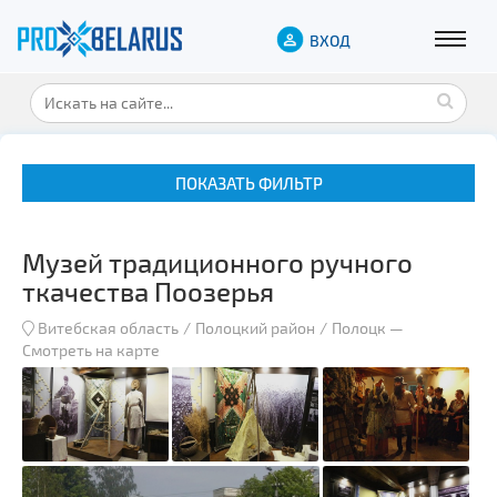
ВХОД
ПОКАЗАТЬ ФИЛЬТР
Музей традиционного ручного
ткачества Поозерья
Витебская область
Полоцкий район
Полоцк
—
Смотреть на карте
Музеи
Замки и дворцы
Военная история
Гражданская архитектура