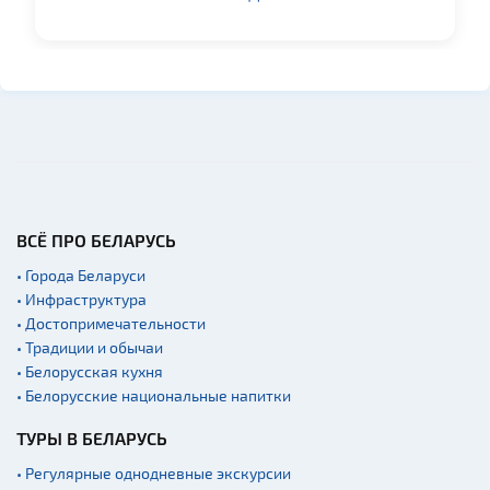
Музеи
Галереи
Памятники природы
Производства
Военная история
Мастер-классы
Квесты
Новости
ВСЁ ПРО БЕЛАРУСЬ
Спортинг-клубы и тиры
• Города Беларуси
• Инфраструктура
Ратуши
• Достопримечательности
Родовые усадьбы
• Традиции и обычаи
• Белорусская кухня
Садово-парковая
архитектура
• Белорусские национальные напитки
Памятники
ТУРЫ В БЕЛАРУСЬ
Памятники известным
• Регулярные однодневные экскурсии
людям