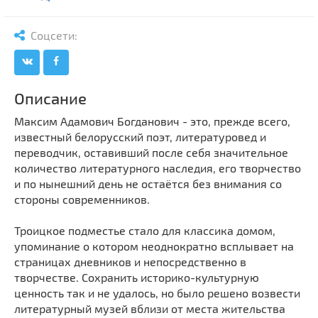
Мечети
Выберите направление
Синагоги
Соцсети:
Часовни
Кирхи
Кладбище
Описание
Культурные центры
Максим Адамович Богданович - это, прежде всего,
известный белорусский поэт, литературовед и
Театры
переводчик, оставивший после себя значительное
Галереи
количество литературного наследия, его творчество
Концертные залы
и по нынешний день не остаётся без внимания со
стороны современников.
Троицкое подместье стало для классика домом,
упоминание о котором неоднократно всплывает на
страницах дневников и непосредственно в
творчестве. Сохранить историко-культурную
ценность так и не удалось, но было решено возвести
литературный музей вблизи от места жительства