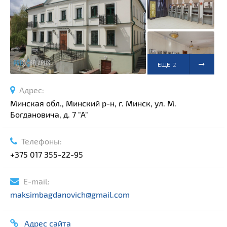
Спортивные сооружения
Производства
Ратуши
Родовые усадьбы
ЕЩЕ
2
Садово-парковая архитектура
Национальные парки и заказники
ФОТО
Адрес:
Озера и водоемы
Минская обл., Минский р-н, г. Минск, ул. М.
Памятники
Богдановича, д. 7 "А"
Памятники археологии
Телефоны:
Памятники геодезии
Выберите область
+375 017 355-22-95
Памятники природы
Выберите район
Памятники известным людям
E-mail:
Выберите населенный пункт
Церкви
maksimbagdanovich@gmail.com
Монастыри
Костелы
Адрес сайта