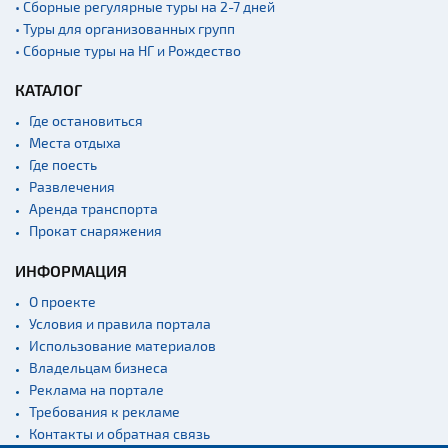
• Сборные регулярные туры на 2-7 дней
Кладбище
• Туры для организованных групп
Монастыри
• Сборные туры на НГ и Рождество
Костелы
КАТАЛОГ
Культурные центры
Где остановиться
Театры
Места отдыха
Где поесть
Концертные залы
Развлечения
Начало и окончание
Аренда транспорта
экскурсий: г. Минск
Прокат снаряжения
Спортивные
сооружения
ИНФОРМАЦИЯ
Веломаршруты
О проекте
Условия и правила портала
Аэропорты
Использование материалов
Железнодорожные
Владельцам бизнеса
вокзалы
Реклама на портале
Требования к рекламе
Контакты и обратная связь