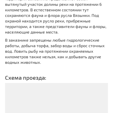
Мечети
вытянутый участок долины реки на протяжении 6
Выберите направление
километров. В естественном состоянии тут
Синагоги
сохраняются фауна и флора русла Вязынки. Под
Часовни
охраной находится русло реки, прибрежные
Кирхи
территории, а также представители фауны и флоры,
населяющие данные места.
Кладбище
В заказнике запрещены любые гидрологические
Культурные центры
работы, добыча торфа, забор воды и сброс сточных
Театры
вод. Ловить рыбу на протяжении охраняемых
Галереи
километров также нельзя, как и добывать другие
водных животных.
Концертные залы
Схема проезда: