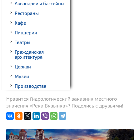
Аквапарки и бассейны
Рестораны
Кафе
Пиццерия
Театры
Гражданская
архитектура
Церкви
Музеи
Производства
Родовые усадьбы
Нравится Гидрологический заказник местного
значения «Река Вязынка»? Поделись с друзьями!
Памятники геодезии
Памятники известным
людям
Монастыри
Костелы