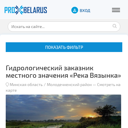
ВХОД
ПОКАЗАТЬ ФИЛЬТР
Гидрологический заказник
местного значения «Река Вязынка»
Минская область
Молодечненский район
—
Смотреть на
карте
Музеи
Замки и дворцы
Военная история
Гражданская архитектура