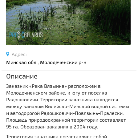
Спортивные сооружения
Производства
Ратуши
Родовые усадьбы
Садово-парковая архитектура
Национальные парки и заказники
Адрес:
Озера и водоемы
Минская обл., Молодеченский р-н
Памятники
Описание
Памятники археологии
Заказник «Река Вязынка» расположен в
Памятники геодезии
Выберите область
Молодечненском районе, к югу от поселка
Памятники природы
Радошковичи. Территории заказника находится
Выберите район
Памятники известным людям
между каналом Вилейско-Минской водной системы
и автодорогой Радошковичи-Повязынь-Пралески.
Выберите населенный пункт
Церкви
Площадь природоохранной территории составляет
Монастыри
95 га. Образован заказник в 2004 году.
Костелы
Территория заказника представляет собой