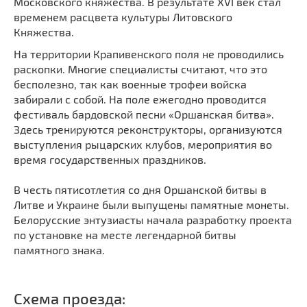
Московского княжества. В результате XVI век стал
Мечети
Выберите направление
временем расцвета культуры Литовского
Синагоги
Княжества.
Часовни
На территории Крапивенского поля не проводились
раскопки. Многие специалисты считают, что это
Кирхи
бесполезно, так как военные трофеи войска
Кладбище
забирали с собой. На поле ежегодно проводится
Культурные центры
фестиваль бардовской песни «Оршанская битва».
Здесь тренируются реконструкторы, организуются
Театры
выступления рыцарских клубов, мероприятия во
Галереи
время государственных праздников.
Концертные залы
В честь пятисотлетия со дня Оршанской битвы в
Литве и Украине были выпущены памятные монеты.
Белорусские энтузиасты начала разработку проекта
по установке на месте легендарной битвы
памятного знака.
Схема проезда: