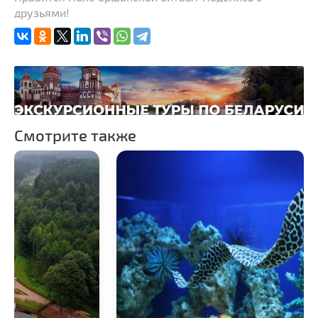
друзьями!
Памятники известным
людям
Костелы
Железнодорожные
вокзалы
Смотрите также