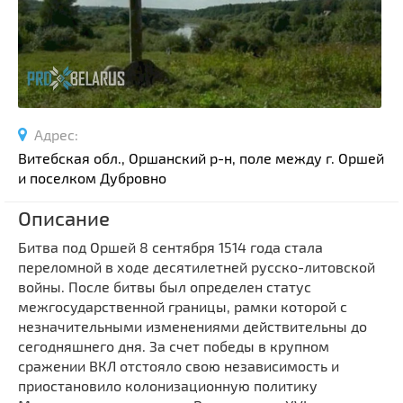
Спортивные сооружения
Производства
Ратуши
Родовые усадьбы
Садово-парковая архитектура
Адрес:
Национальные парки и заказники
Витебская обл., Оршанский р-н, поле между г. Оршей
Озера и водоемы
и поселком Дубровно
Памятники
Описание
Памятники археологии
Битва под Оршей 8 сентября 1514 года стала
Памятники геодезии
Выберите область
переломной в ходе десятилетней русско-литовской
Памятники природы
войны. После битвы был определен статус
Выберите район
межгосударственной границы, рамки которой с
Памятники известным людям
незначительными изменениями действительны до
Выберите населенный пункт
Церкви
сегодняшнего дня. За счет победы в крупном
Монастыри
сражении ВКЛ отстояло свою независимость и
приостановило колонизационную политику
Костелы