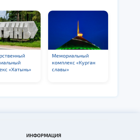
арственный
Мемориальный
Мемори
иальный
комплекс «Курган
комплек
екс «Хатынь»
славы»
в г. Орш
ИНФОРМАЦИЯ