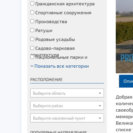
Гражданская архитектура
Спортивные сооружения
Производства
Ратуши
Родовые усадьбы
Садово-парковая
архитектура
Национальные парки и
заказники
Показать все категории
Озера и водоемы
Памятники
РАСПОЛОЖЕНИЕ
Опи
Памятники археологии
Памятники геодезии
Выберите область
Добрая
Памятники природы
количе
Выберите район
своеоб
Памятники известным людям
мемори
Выберите населенный пункт
Церкви
Велико
Монастыри
списке 
ПОПУЛЯРНЫЕ НАПРАВЛЕНИЯ