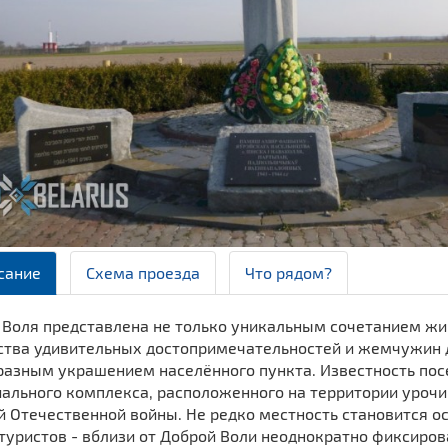
сание
Схема проезда
Что рядом?
 Воля представлена не только уникальным сочетанием жи
ства удивительных достопримечательностей и жемчужин д
разным украшением населённого пункта. Известность пос
ального комплекса, расположенного на территории уроч
й Отечественной войны. Не редко местность становится 
туристов - вблизи от Доброй Воли неоднократно фиксиров