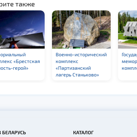
рите также
ориальный
Военно-исторический
Госуд
плекс «Брестская
комплекс
мемор
ость-герой»
«Партизанский
компл
лагерь Станьково»
В БЕЛАРУСЬ
КАТАЛОГ