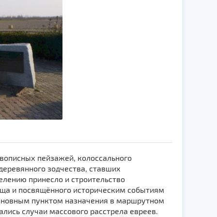
вописных пейзажей, колоссального
еревянного зодчества, ставших
елению принесло и строительство
ища и посвящённого историческим событиям
основным пунктом назначения в маршрутном
ались случаи массового расстрела евреев.