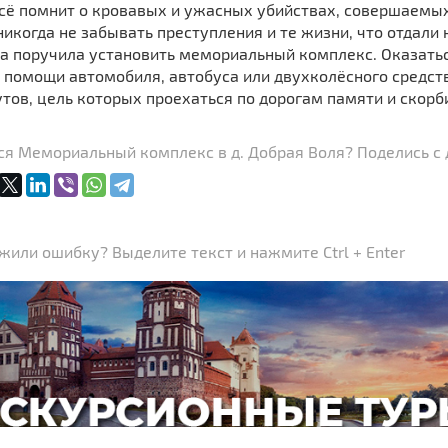
всё помнит о кровавых и ужасных убийствах, совершаемы
икогда не забывать преступления и те жизни, что отдали
а поручила установить мемориальный комплекс. Оказатьс
 помощи автомобиля, автобуса или двухколёсного средств
ов, цель которых проехаться по дорогам памяти и скорб
ся Мемориальный комплекс в д. Добрая Воля? Поделись с 
или ошибку? Выделите текст и нажмите Ctrl + Enter