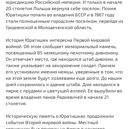
юрисдикцию Российской империи. И только в начале
Мечети
Выберите направление
20 столетия Польша вернула себе поселок. Позже
Синагоги
Юратишки попали во владения БССР и в 1967 году
стали полноценным городским поселком, перейдя из
Часовни
Гродненской в Молодеченской область.
Кирхи
Кладбище
История Юратишек интересна Первой мировой
войной. Об этом сообщает мемориальный камень,
Культурные центры
посвященный 85 немецкому пехотному дивизиону.
Театры
Он отмечает место, где находился штаб дивизии, а
Галереи
также указывает на захоронение солдат. Причем
его установили именно немцы, уверенные в том, что
Концертные залы
на этой земле будут хозяевами еще долго. До наших
дней сохранилось и здание штаба. Дом находился в
парке с прудами и цветущей аллеей. Ее вырубили во
время владения панов Радкевичей в начале 21
столетия.
Историческую память о Юратишках продолжили
события Второй мировой войны. Местный
священник был призван на фронт в качестве