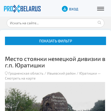
ВХОД
ПОКАЗАТЬ ФИЛЬТР
Место стоянки немецкой дивизии в
г.п. Юратишки
Гродненская область
Ивьевский район
Юратишки
—
Смотреть на карте
Музеи
Замки и дворцы
Военная история
Гражданская архитектура