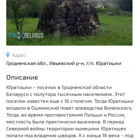
Спортивные сооружения
Производства
Ратуши
Родовые усадьбы
Садово-парковая архитектура
Национальные парки и заказники
Адрес:
Озера и водоемы
Гродненская обл., Ивьевский р-н, г/п. Юратишки
Памятники
Описание
Памятники археологии
Юратишки – поселок в Гродненской области
Памятники геодезии
Выберите область
Беларуси с полутора тысячным населением. Этот
Памятники природы
поселок известен еще с 16 столетия. Тогда Юратишки
Выберите район
Памятники известным людям
входили в Ошмянский повет воеводства Виленского.
Тогда, во время противостояния Польши и России,
Выберите населенный пункт
Церкви
местность была практически выжжена. В период
Монастыри
Северной войны территории нынешних Юратишек
Костелы
попали под владения шведов. А с конца 18 века – под